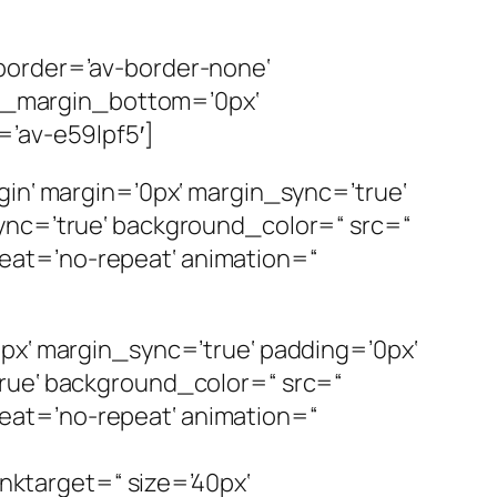
border=’av-border-none‘
m_margin_bottom=’0px‘
=’av-e59lpf5′]
gin‘ margin=’0px‘ margin_sync=’true‘
ync=’true‘ background_color=“ src=“
eat=’no-repeat‘ animation=“
px‘ margin_sync=’true‘ padding=’0px‘
true‘ background_color=“ src=“
eat=’no-repeat‘ animation=“
inktarget=“ size=’40px‘