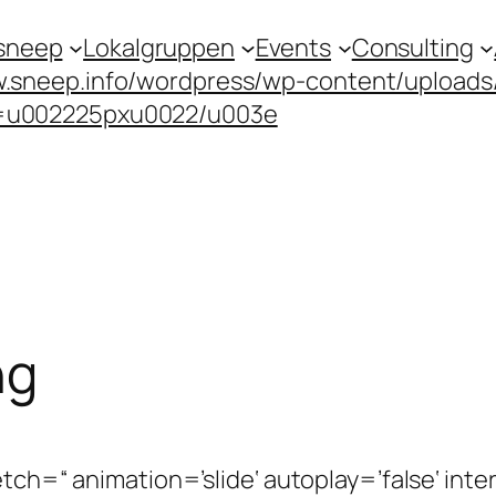
sneep
Lokalgruppen
Events
Consulting
.sneep.info/wordpress/wp-content/upload
=u002225pxu0022/u003e
ng
tch=“ animation=’slide‘ autoplay=’false‘ inte