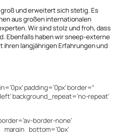
roß und erweitert sich stetig. Es
nen aus großen internationalen
perten. Wir sind stolz und froh, dass
d. Ebenfalls haben wir sneep-externe
it ihren langjährigen Erfahrungen und
n=’0px‘ padding=’0px‘ border=“
left‘ background_repeat=’no-repeat‘
border=’av-border-none‘
m_margin_bottom=’0px‘