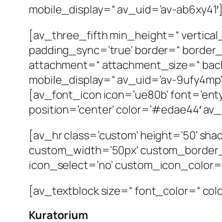
mobile_display=“ av_uid=’av-ab6xy41′
[av_three_fifth min_height=“ vertical
padding_sync=’true‘ border=“ border_
attachment=“ attachment_size=“ back
mobile_display=“ av_uid=’av-9ufy4mp‘
[av_font_icon icon=’ue80b‘ font=’entyp
position=’center‘ color=’#edae44′ a
[av_hr class=’custom‘ height=’50‘ sh
custom_width=’50px‘ custom_border
icon_select=’no‘ custom_icon_color=“ 
[av_textblock size=“ font_color=“ col
Kuratorium