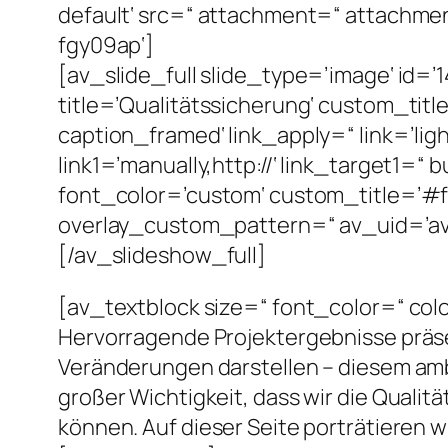
default‘ src=“ attachment=“ attachment
fgy09ap‘]
[av_slide_full slide_type=’image‘ id=’
title=’Qualitätssicherung‘ custom_ti
caption_framed‘ link_apply=“ link=’lig
link1=’manually,http://‘ link_target1=“ 
font_color=’custom‘ custom_title=’#ff
overlay_custom_pattern=“ av_uid=’av-e
[/av_slideshow_full]
[av_textblock size=“ font_color=“ col
Hervorragende Projektergebnisse präse
Veränderungen darstellen – diesem ambit
großer Wichtigkeit, dass wir die Qualitä
können. Auf dieser Seite porträtieren w