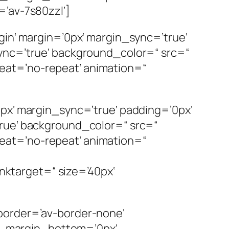
=’av-7s80zzl‘]
gin‘ margin=’0px‘ margin_sync=’true‘
ync=’true‘ background_color=“ src=“
eat=’no-repeat‘ animation=“
px‘ margin_sync=’true‘ padding=’0px‘
true‘ background_color=“ src=“
eat=’no-repeat‘ animation=“
inktarget=“ size=’40px‘
border=’av-border-none‘
m_margin_bottom=’0px‘