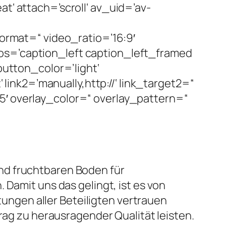
t‘ attach=’scroll‘ av_uid=’av-
format=“ video_ratio=’16:9′
os=’caption_left caption_left_framed
button_color=’light‘
 link2=’manually,http://‘ link_target2=“
5′ overlay_color=“ overlay_pattern=“
nd fruchtbaren Boden für
 Damit uns das gelingt, ist es von
stungen aller Beteiligten vertrauen
trag zu herausragender Qualität leisten.