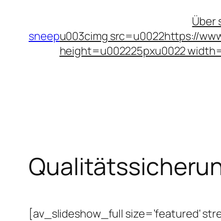
Zum
Über 
Inhalt
sneep
u003cimg src=u0022https://www
springen
height=u002225pxu0022 width
Qualitätssicheru
[av_slideshow_full size=’featured‘ stre