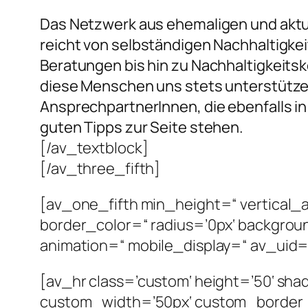
Das Netzwerk aus ehemaligen und aktue
reicht von selbständigen Nachhaltigke
Beratungen bis hin zu Nachhaltigkeitsk
diese Menschen uns stets unterstützen
AnsprechpartnerInnen, die ebenfalls in
guten Tipps zur Seite stehen.
[/av_textblock]
[/av_three_fifth]
[av_one_fifth min_height=“ vertical_
border_color=“ radius=’0px‘ backgrou
animation=“ mobile_display=“ av_uid=’
[av_hr class=’custom‘ height=’50‘ sh
custom_width=’50px‘ custom_border