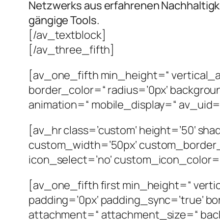
Netzwerks aus erfahrenen Nachhaltigke
gängige Tools.
[/av_textblock]
[/av_three_fifth]
[av_one_fifth min_height=“ vertical_
border_color=“ radius=’0px‘ backgrou
animation=“ mobile_display=“ av_uid=’
[av_hr class=’custom‘ height=’50‘ sh
custom_width=’50px‘ custom_border
icon_select=’no‘ custom_icon_color=“ 
[av_one_fifth first min_height=“ vert
padding=’0px‘ padding_sync=’true‘ bo
attachment=“ attachment_size=“ back