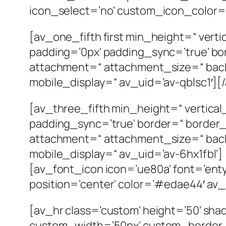
icon_select=’no‘ custom_icon_color=“ 
[av_one_fifth first min_height=“ vert
padding=’0px‘ padding_sync=’true‘ bo
attachment=“ attachment_size=“ back
mobile_display=“ av_uid=’av-qblsc1′][
[av_three_fifth min_height=“ vertical
padding_sync=’true‘ border=“ border_
attachment=“ attachment_size=“ back
mobile_display=“ av_uid=’av-6hx1fbl‘]
[av_font_icon icon=’ue80a‘ font=’entyp
position=’center‘ color=’#edae44′ av
[av_hr class=’custom‘ height=’50‘ sh
custom_width=’50px‘ custom_border