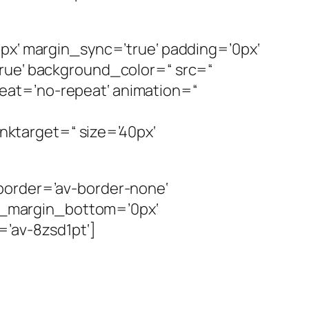
px‘ margin_sync=’true‘ padding=’0px‘
true‘ background_color=“ src=“
eat=’no-repeat‘ animation=“
inktarget=“ size=’40px‘
border=’av-border-none‘
m_margin_bottom=’0px‘
=’av-8zsd1pt‘]