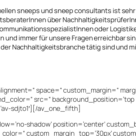
llen sneeps und sneep consultants ist sehr g
itsberaterInnen über NachhaltigkeitsprüferIn
ommunikationsspezialistInnen oder Logistikex
 und immer für unsere Fragen erreichbar sin
 der Nachhaltigkeitsbranche tätig sind und m
alignment=“ space=“ custom_margin=“ margi
nd_color=“ src=“ background_position=’top 
av-sdjto1′][/av_one_fifth]
adow=’no-shadow‘ position=’center‘ custom_
_color=“ custom_margin_top=’30px‘ custo