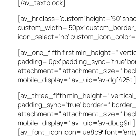
[/av_textblock]
[av_hr class=’custom‘ height=’50‘ sh
custom_width=’50px‘ custom_border
icon_select=’no‘ custom_icon_color=“ 
[av_one_fifth first min_height=“ vert
padding=’0px‘ padding_sync=’true‘ bo
attachment=“ attachment_size=“ back
mobile_display=“ av_uid=’av-dgf425t‘
[av_three_fifth min_height=“ vertical
padding_sync=’true‘ border=“ border_
attachment=“ attachment_size=“ back
mobile_display=“ av_uid=’av-dbcg9rl‘]
[av_font_icon icon=’ue8c9′ font=’entyp