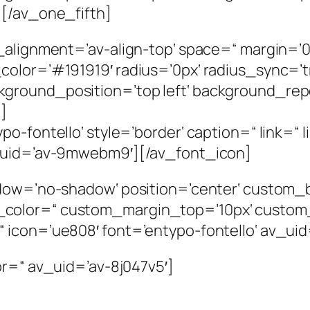
][/av_one_fifth]
_alignment=’av-align-top‘ space=“ margin=’0
color=’#191919′ radius=’0px‘ radius_sync=’
ground_position=’top left‘ background_rep
]
o-fontello‘ style=’border‘ caption=“ link=“ l
v_uid=’av-9mwebm9′][/av_font_icon]
adow=’no-shadow‘ position=’center‘ custom_
_color=“ custom_margin_top=’10px‘ custo
icon=’ue808′ font=’entypo-fontello‘ av_uid
or=“ av_uid=’av-8j047v5′]