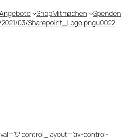
Angebote
Shop
Mitmachen
Spenden
s/2021/03/Sharepoint_Logo.pngu0022
rval=’5′ control_layout=’av-control-