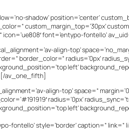
adow=’no-shadow‘ position=’center‘ custom_
_color=“ custom_margin_top=’30px‘ custo
icon=’ue808′ font=’entypo-fontello‘ av_uid
ical_alignment=’av-align-top‘ space=’no_mar
rder=“ border_color=“ radius=’0px‘ radius_s
ground_position=’top left‘ background_rep
][/av_one_fifth]
_alignment=’av-align-top‘ space=“ margin=’0
color=’#191919′ radius=’0px‘ radius_sync=’
ground_position=’top left‘ background_rep
o-fontello‘ style=’border‘ caption=“ link=“ l