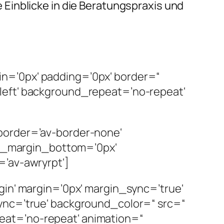
Einblicke in die Beratungspraxis und
n=’0px‘ padding=’0px‘ border=“
left‘ background_repeat=’no-repeat‘
border=’av-border-none‘
m_margin_bottom=’0px‘
=’av-awryrpt‘]
gin‘ margin=’0px‘ margin_sync=’true‘
ync=’true‘ background_color=“ src=“
eat=’no-repeat‘ animation=“