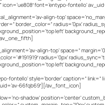
icon=’ue808′ font=’entypo-fontello‘ av_uid
ical_alignment=’av-align-top‘ space=’no_mar
rder=“ border_color=“ radius=’0px‘ radius_s
ground_position=’top left‘ background_rep
/av_one_fifth]
_alignment=’av-align-top‘ space=“ margin=’0
color=’#191919′ radius=’0px‘ radius_sync=’
ground_position=’top left‘ background_rep
o-fontello‘ style=’border‘ caption=“ link=“ l
_uid=’av-66fqb69′][/av_font_icon]
adow=’no-shadow‘ position=’center‘ custom_
_color=“ custom_margin_top=’10px‘ custo