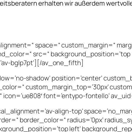
itsberatern erhalten wir außerdem wertvolle 
alignment=“ space=“ custom_margin=“ margi
nd_color=“ src=“ background_position=’top 
av-bglp7pt‘][/av_one_fifth]
adow=’no-shadow‘ position=’center‘ custom_
_color=“ custom_margin_top=’30px‘ custo
icon=’ue808′ font=’entypo-fontello‘ av_uid
ical_alignment=’av-align-top‘ space=’no_mar
rder=“ border_color=“ radius=’0px‘ radius_s
ground_position=’top left‘ background_rep