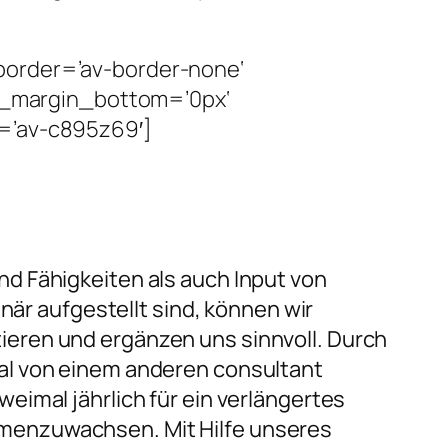
border=’av-border-none‘
m_margin_bottom=’0px‘
d=’av-c895z69′]
d Fähigkeiten als auch Input von
när aufgestellt sind, können wir
eren und ergänzen uns sinnvoll. Durch
al von einem anderen consultant
eimal jährlich für ein verlängertes
menzuwachsen. Mit Hilfe unseres