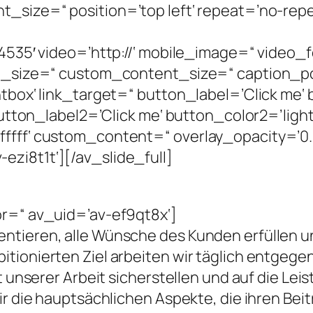
_size=“ position=’top left‘ repeat=’no-repea
14535′ video=’http://‘ mobile_image=“ video_
tle_size=“ custom_content_size=“ caption_p
htbox‘ link_target=“ button_label=’Click me‘ 
button_label2=’Click me‘ button_color2=’light‘
ffff‘ custom_content=“ overlay_opacity=’0.
zi8t1t‘][/av_slide_full]
or=“ av_uid=’av-ef9qt8x‘]
ntieren, alle Wünsche des Kunden erfüllen u
ionierten Ziel arbeiten wir täglich entgegen.
t unserer Arbeit sicherstellen und auf die Lei
ir die hauptsächlichen Aspekte, die ihren Bei