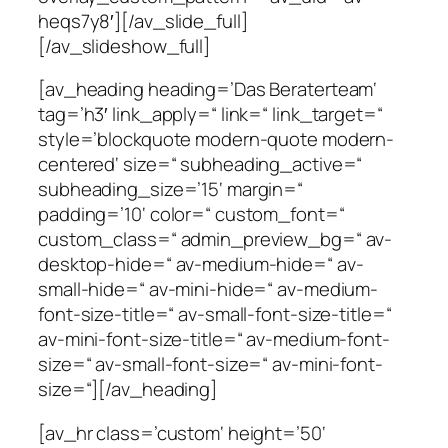
heqs7y8′][/av_slide_full]
[/av_slideshow_full]
[av_heading heading=’Das Beraterteam‘
tag=’h3′ link_apply=“ link=“ link_target=“
style=’blockquote modern-quote modern-
centered‘ size=“ subheading_active=“
subheading_size=’15‘ margin=“
padding=’10‘ color=“ custom_font=“
custom_class=“ admin_preview_bg=“ av-
desktop-hide=“ av-medium-hide=“ av-
small-hide=“ av-mini-hide=“ av-medium-
font-size-title=“ av-small-font-size-title=“
av-mini-font-size-title=“ av-medium-font-
size=“ av-small-font-size=“ av-mini-font-
size=“][/av_heading]
[av_hr class=’custom‘ height=’50‘