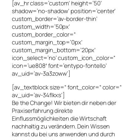
[av_hr class=’custom‘ height=’50‘
shadow=’no-shadow‘ position=’center‘
custom_border=’av-border-thin‘
custom_width=’50px‘
custom_border_color=“
custom_margin_top=’0px‘
custom_margin_bottom=’20px‘
icon_select=’no‘ custom_icon_color=“
icon=’ue808′ font=’entypo-fontello‘
av_uid=’av-3a3zoww‘]
[av_textblock size=“ font_color=“ color=“
av_uid=’av-34flkxs‘]
Be the Change! Wir bieten dir neben der
Praxiserfahrung direkte
Einflussmöglichkeiten die Wirtschaft
nachhaltig zu verändern. Dein Wissen
kannst du bei uns anwenden und durch