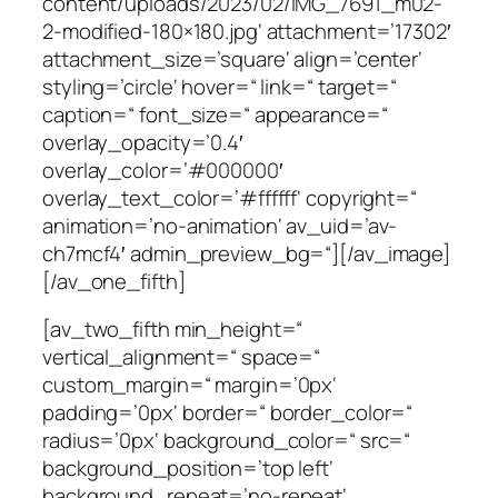
content/uploads/2023/02/IMG_7691_m02-
2-modified-180×180.jpg‘ attachment=’17302′
attachment_size=’square‘ align=’center‘
styling=’circle‘ hover=“ link=“ target=“
caption=“ font_size=“ appearance=“
overlay_opacity=’0.4′
overlay_color=’#000000′
overlay_text_color=’#ffffff‘ copyright=“
animation=’no-animation‘ av_uid=’av-
ch7mcf4′ admin_preview_bg=“][/av_image]
[/av_one_fifth]
[av_two_fifth min_height=“
vertical_alignment=“ space=“
custom_margin=“ margin=’0px‘
padding=’0px‘ border=“ border_color=“
radius=’0px‘ background_color=“ src=“
background_position=’top left‘
background_repeat=’no-repeat‘