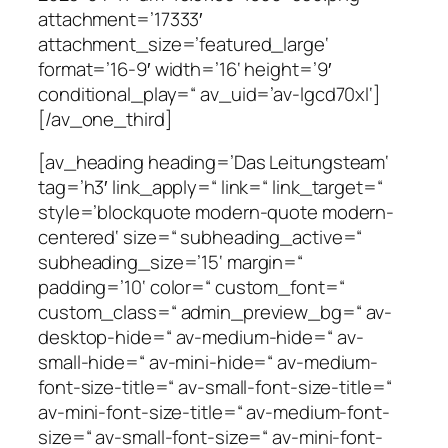
attachment=’17333′
attachment_size=’featured_large‘
format=’16-9′ width=’16‘ height=’9′
conditional_play=“ av_uid=’av-lgcd70xl‘]
[/av_one_third]
[av_heading heading=’Das Leitungsteam‘
tag=’h3′ link_apply=“ link=“ link_target=“
style=’blockquote modern-quote modern-
centered‘ size=“ subheading_active=“
subheading_size=’15‘ margin=“
padding=’10‘ color=“ custom_font=“
custom_class=“ admin_preview_bg=“ av-
desktop-hide=“ av-medium-hide=“ av-
small-hide=“ av-mini-hide=“ av-medium-
font-size-title=“ av-small-font-size-title=“
av-mini-font-size-title=“ av-medium-font-
size=“ av-small-font-size=“ av-mini-font-