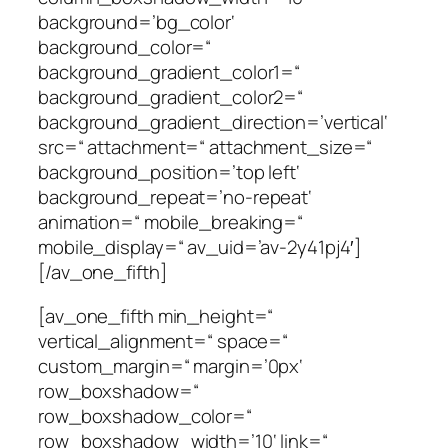
background=’bg_color‘
background_color=“
background_gradient_color1=“
background_gradient_color2=“
background_gradient_direction=’vertical‘
src=“ attachment=“ attachment_size=“
background_position=’top left‘
background_repeat=’no-repeat‘
animation=“ mobile_breaking=“
mobile_display=“ av_uid=’av-2y41pj4′]
[/av_one_fifth]
[av_one_fifth min_height=“
vertical_alignment=“ space=“
custom_margin=“ margin=’0px‘
row_boxshadow=“
row_boxshadow_color=“
row_boxshadow_width=’10‘ link=“