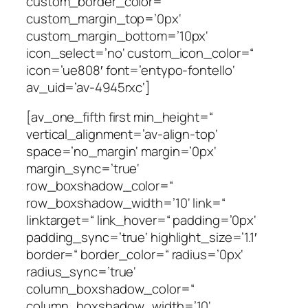
custom_border_color=“
custom_margin_top=’0px‘
custom_margin_bottom=’10px‘
icon_select=’no‘ custom_icon_color=“
icon=’ue808′ font=’entypo-fontello‘
av_uid=’av-4945rxc‘]
[av_one_fifth first min_height=“
vertical_alignment=’av-align-top‘
space=’no_margin‘ margin=’0px‘
margin_sync=’true‘
row_boxshadow_color=“
row_boxshadow_width=’10‘ link=“
linktarget=“ link_hover=“ padding=’0px‘
padding_sync=’true‘ highlight_size=’1.1′
border=“ border_color=“ radius=’0px‘
radius_sync=’true‘
column_boxshadow_color=“
column_boxshadow_width=’10‘