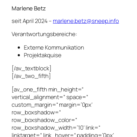
Marlene Betz
seit April 2024 –
marlene.betz@sneep.info
Verantwortungsbereiche:
Externe Kommunikation
Projektakquise
[/av_textblock]
[/av_two_fifth]
[av_one_fifth min_height=“
vertical_alignment=“ space=“
custom_margin=“ margin=’0px‘
row_boxshadow=“
row_boxshadow_color=“
row_boxshadow_width=’10‘ link=“
linktarget=“ link_hover=“ padding=’0px‘