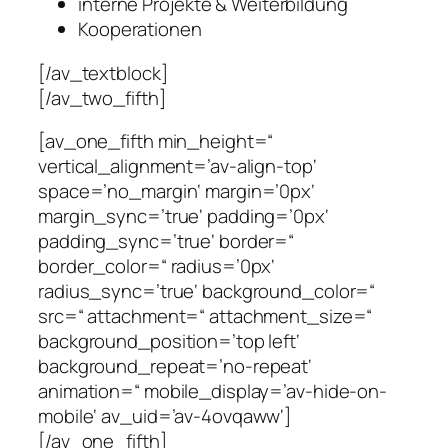
interne Projekte & Weiterbildung
Kooperationen
[/av_textblock]
[/av_two_fifth]
[av_one_fifth min_height=“
vertical_alignment=’av-align-top‘
space=’no_margin‘ margin=’0px‘
margin_sync=’true‘ padding=’0px‘
padding_sync=’true‘ border=“
border_color=“ radius=’0px‘
radius_sync=’true‘ background_color=“
src=“ attachment=“ attachment_size=“
background_position=’top left‘
background_repeat=’no-repeat‘
animation=“ mobile_display=’av-hide-on-
mobile‘ av_uid=’av-4ovqaww‘]
[/av_one_fifth]