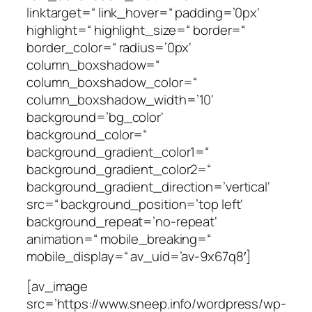
linktarget=“ link_hover=“ padding=’0px‘
highlight=“ highlight_size=“ border=“
border_color=“ radius=’0px‘
column_boxshadow=“
column_boxshadow_color=“
column_boxshadow_width=’10‘
background=’bg_color‘
background_color=“
background_gradient_color1=“
background_gradient_color2=“
background_gradient_direction=’vertical‘
src=“ background_position=’top left‘
background_repeat=’no-repeat‘
animation=“ mobile_breaking=“
mobile_display=“ av_uid=’av-9x67q8′]
[av_image
src=’https://www.sneep.info/wordpress/wp-