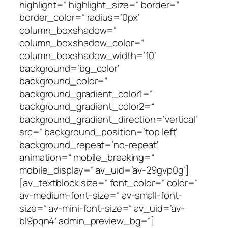
highlight=“ highlight_size=“ border=“
border_color=“ radius=’0px‘
column_boxshadow=“
column_boxshadow_color=“
column_boxshadow_width=’10‘
background=’bg_color‘
background_color=“
background_gradient_color1=“
background_gradient_color2=“
background_gradient_direction=’vertical‘
src=“ background_position=’top left‘
background_repeat=’no-repeat‘
animation=“ mobile_breaking=“
mobile_display=“ av_uid=’av-29gvp0g‘]
[av_textblock size=“ font_color=“ color=“
av-medium-font-size=“ av-small-font-
size=“ av-mini-font-size=“ av_uid=’av-
bl9pqn4′ admin_preview_bg=“]