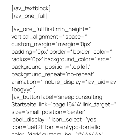
[/av_textblock]
[/av_one_full]
[av_one_full first min_height=“
vertical_alignment=“ space=“
custom_margin=“ margin=’0px‘
padding=’0px‘ border=“ border_color=“
radius=’0px‘ background_color=“ src=“
background_position=’top left‘
background_repeat=’no-repeat‘
animation=“ mobile_display=“ av_uid=’av-
1bogyyo‘]
[av_button label=’sneep consulting
Startseite‘ link=’page,16414′ link_target=“
size=’small‘ position=’center‘
label_display=“ icon_select=’yes‘
icon=’ue821′ font=’entypo-fontello‘
color=’dark‘ custom_bg=’#444444′