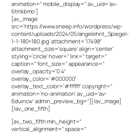
animation=“ mobile_display=“ av_uid=’av-
6tmkbmo‘]
[av_image
src=’https://www.sneep.info/wordpress/wp-
content/uploads/2024/05/angelehnt_Spiegel-
1-1-180×180.jpg‘ attachment=’17498′
attachment_size=’square‘ align=’center‘
styling=’circle‘ hover=“ link=“ target=“
caption=“ font_size=“ appearance=“
overlay_opacity=’0.4′
overlay_color=’#000000′
overlay_text_color=’#ffffff‘ copyright=“
animation=’no-animation‘ av_uid=’av-
6duincw‘ admin_preview_bg=“][/av_image]
[/av_one_fifth]
[av_two_fifth min_height=“
vertical_alignment=“ space=“