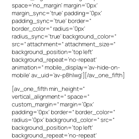
space=’no_margin‘ margin=’0px‘
margin_sync=’true‘ padding=’0px‘
padding_sync=’true‘ border=“
border_color=“ radius=’0px‘
radius_sync=’true‘ background_color=“
src=“ attachment=“ attachment_size=“
background_position=’top left‘
background_repeat=’no-repeat‘
animation=“ mobile_display=’av-hide-on-
mobile‘ av_uid=’av-p8hlwg‘][/av_one_fifth]
[av_one_fifth min_height=“
vertical_alignment=“ space=“
custom_margin=“ margin=’0px‘
padding=’0px‘ border=“ border_color=“
radius=’0px‘ background_color=“ src=“
background_position=’top left‘
background_repeat=’no-repeat‘