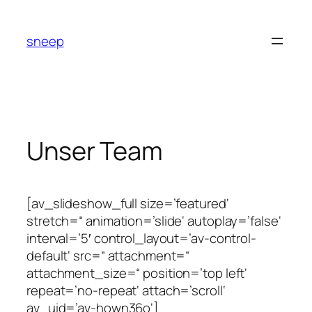
Zum
Inhalt
sneep
springen
Unser Team
[av_slideshow_full size=’featured‘
stretch=“ animation=’slide‘ autoplay=’false‘
interval=’5′ control_layout=’av-control-
default‘ src=“ attachment=“
attachment_size=“ position=’top left‘
repeat=’no-repeat‘ attach=’scroll‘
av_uid=’av-hown36o‘]