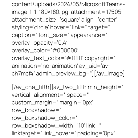
content/uploads/2024/05/MicrosoftTeams-
image-1-1-180×180.jpg‘ attachment=’17505′
attachment_size=’square‘ align=’center‘
styling=’circle‘ hover=“ link=“ target=“
caption=“ font_size=“ appearance=“
overlay_opacity=’0.4′
overlay_color=’#000000′
overlay_text_color=’#ffffff‘ copyright=“
animation=’no-animation‘ av_uid=’av-
ch7mcf4′ admin_preview_bg=“][/av_image]
[/av_one_fifth][av_two_fifth min_height=“
vertical_alignment=“ space=“
custom_margin=“ margin=’0px‘
row_boxshadow=“
row_boxshadow_color=“
row_boxshadow_width=’10‘ link=“
linktarget=“ link_hover=“ padding=’0px‘