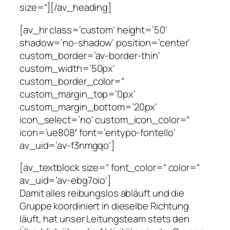
size=“][/av_heading]
[av_hr class=’custom‘ height=’50‘
shadow=’no-shadow‘ position=’center‘
custom_border=’av-border-thin‘
custom_width=’50px‘
custom_border_color=“
custom_margin_top=’0px‘
custom_margin_bottom=’20px‘
icon_select=’no‘ custom_icon_color=“
icon=’ue808′ font=’entypo-fontello‘
av_uid=’av-f3nmgqo‘]
[av_textblock size=“ font_color=“ color=“
av_uid=’av-ebg7oio‘]
Damit alles reibungslos abläuft und die
Gruppe koordiniert in dieselbe Richtung
läuft, hat unser Leitungsteam stets den