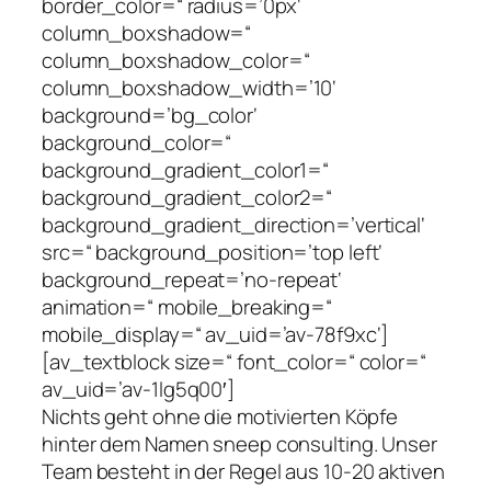
border_color=“ radius=’0px‘
column_boxshadow=“
column_boxshadow_color=“
column_boxshadow_width=’10‘
background=’bg_color‘
background_color=“
background_gradient_color1=“
background_gradient_color2=“
background_gradient_direction=’vertical‘
src=“ background_position=’top left‘
background_repeat=’no-repeat‘
animation=“ mobile_breaking=“
mobile_display=“ av_uid=’av-78f9xc‘]
[av_textblock size=“ font_color=“ color=“
av_uid=’av-1lg5q00′]
Nichts geht ohne die motivierten Köpfe
hinter dem Namen sneep consulting. Unser
Team besteht in der Regel aus 10-20 aktiven