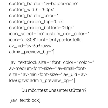
custom_border=’av-border-none‘
custom_width=’50px‘
custom_border_color=“
custom_margin_top=’0px‘
custom_margin_bottom=’20px‘
icon_select=’no‘ custom_icon_color=“
icon=’ue808′ font=’entypo-fontello‘
av_uid=’av-3a3zoww‘
admin_preview_bg=“]
[av_textblock size=“ font_color=“ color=“
av-medium-font-size=“ av-small-font-
size=“ av-mini-font-size=“ av_uid=’av-
ldwugzvk‘ admin_preview_bg=“]
Du möchtest uns unterstützen?
[/av_textblock]