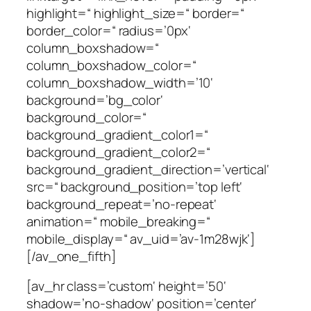
highlight=“ highlight_size=“ border=“
border_color=“ radius=’0px‘
column_boxshadow=“
column_boxshadow_color=“
column_boxshadow_width=’10‘
background=’bg_color‘
background_color=“
background_gradient_color1=“
background_gradient_color2=“
background_gradient_direction=’vertical‘
src=“ background_position=’top left‘
background_repeat=’no-repeat‘
animation=“ mobile_breaking=“
mobile_display=“ av_uid=’av-1m28wjk‘]
[/av_one_fifth]
[av_hr class=’custom‘ height=’50‘
shadow=’no-shadow‘ position=’center‘