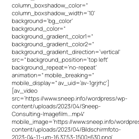
column_boxshadow_color=“
column_boxshadow_width=’10‘
background=’bg_color‘
background_color=“
background_gradient_color1=“
background_gradient_color2=“
background_gradient_direction=’vertical‘
src=“ background_position=’top left‘
background_repeat=’no-repeat‘
animation=“ mobile_breaking=“
mobile_display=“ av_uid=’av-1grjrhc‘]
[av_video
src=’https://www.sneep.info/wordpress/wp-
content/uploads/2023/04/Sneep-
Consulting-Imagefilm….mp4′
mobile_image=’https://www.sneep.info/wordpre
content/uploads/2023/04/Bildschirmfoto-
2023-04-11-um-16.37.53-1500×630.png‘