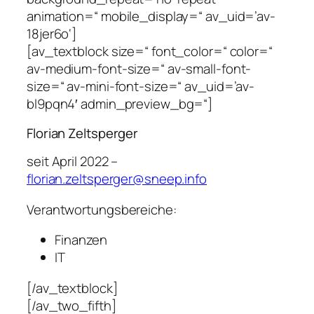
animation=“ mobile_display=“ av_uid=’av-
18jer6o‘]
[av_textblock size=“ font_color=“ color=“
av-medium-font-size=“ av-small-font-
size=“ av-mini-font-size=“ av_uid=’av-
bl9pqn4′ admin_preview_bg=“]
Florian Zeltsperger
seit April 2022 –
florian.zeltsperger@sneep.info
Verantwortungsbereiche:
Finanzen
IT
[/av_textblock]
[/av_two_fifth]