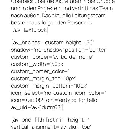
Überblick über die Aktivitäten in der Gruppe
und in den Projekten und vertritt das Team
nach außen. Das aktuelle Leitungsteam
besteht aus folgenden Personen:
[/av_textblock]
[av_hr class=’custom‘ height=’50‘
shadow=’no-shadow‘ position=’center‘
custom_border=’av-border-none‘
custom_width=’50px‘
custom_border_color=“
custom_margin_top=’0px‘
custom_margin_bottom=’10px‘
icon_select=’no‘ custom_icon_color=“
icon=’ue808′ font=’entypo-fontello‘
av_uid=’av-1dutm68′]
[av_one_fifth first min_height=“
vertical_alignment=’av-align-top‘