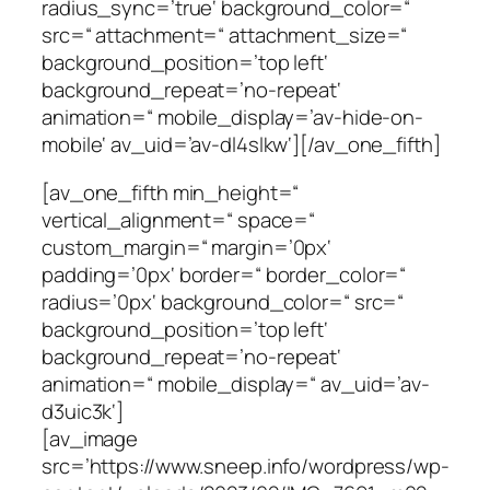
radius_sync=’true‘ background_color=“
src=“ attachment=“ attachment_size=“
background_position=’top left‘
background_repeat=’no-repeat‘
animation=“ mobile_display=’av-hide-on-
mobile‘ av_uid=’av-dl4slkw‘][/av_one_fifth]
[av_one_fifth min_height=“
vertical_alignment=“ space=“
custom_margin=“ margin=’0px‘
padding=’0px‘ border=“ border_color=“
radius=’0px‘ background_color=“ src=“
background_position=’top left‘
background_repeat=’no-repeat‘
animation=“ mobile_display=“ av_uid=’av-
d3uic3k‘]
[av_image
src=’https://www.sneep.info/wordpress/wp-