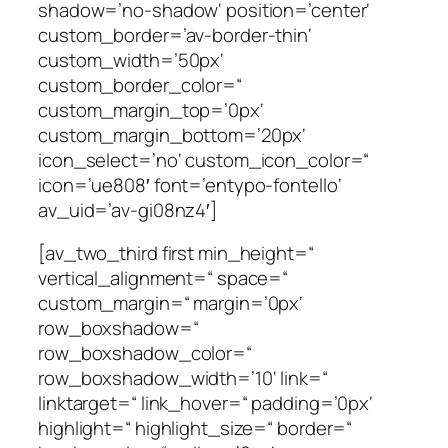
shadow=’no-shadow‘ position=’center‘
custom_border=’av-border-thin‘
custom_width=’50px‘
custom_border_color=“
custom_margin_top=’0px‘
custom_margin_bottom=’20px‘
icon_select=’no‘ custom_icon_color=“
icon=’ue808′ font=’entypo-fontello‘
av_uid=’av-gi08nz4′]
[av_two_third first min_height=“
vertical_alignment=“ space=“
custom_margin=“ margin=’0px‘
row_boxshadow=“
row_boxshadow_color=“
row_boxshadow_width=’10‘ link=“
linktarget=“ link_hover=“ padding=’0px‘
highlight=“ highlight_size=“ border=“