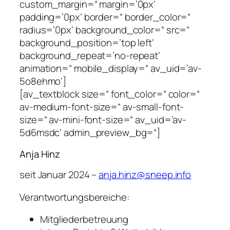
custom_margin=“ margin=’0px‘
padding=’0px‘ border=“ border_color=“
radius=’0px‘ background_color=“ src=“
background_position=’top left‘
background_repeat=’no-repeat‘
animation=“ mobile_display=“ av_uid=’av-
5o8ehmo‘]
[av_textblock size=“ font_color=“ color=“
av-medium-font-size=“ av-small-font-
size=“ av-mini-font-size=“ av_uid=’av-
5d6msdc‘ admin_preview_bg=“]
Anja Hinz
seit Januar 2024 –
anja.hinz@sneep.info
Verantwortungsbereiche:
Mitgliederbetreuung