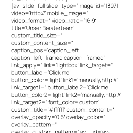
[av_slide_full slide_type=’image‘ id=’13971′
video=’http://‘ mobile_image=“
video_format=“ video_ratio=’16:9′
title=’Unser Beraterteam‘
custom_title_size=“
custom_content_size=“
caption_pos=’caption_left
caption_left_framed caption_framed‘
link_apply=“ link=’lightbox‘ link_target=“
button_label=’Click me‘
button_color=’light‘ link1=’manually,http://‘
link_target1=“ button_label2=’Click me‘
button_color2=’light‘ link2=’manually,http://‘
link_target2=“ font_color=’custom‘
custom_title=’#ffffff‘ custom_content=“
overlay_opacity=’0.5′ overlay_color=“
overlay_pattern=“
overlay_custom_pattern=“ av_uid=’av-