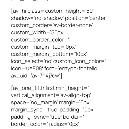
[av_hr class=’custom‘ height=’50‘
shadow=’no-shadow‘ position=’center‘
custom_border=’av-border-none‘
custom_width=’50px‘
custom_border_color=“
custom_margin_top=’0px‘
custom_margin_bottom=’10px‘
icon_select=’no‘ custom_icon_color=“
icon=’ue808′ font=’entypo-fontello‘
av_uid=’av-7n4j7cw‘]
[av_one_fifth first min_height=“
vertical_alignment=’av-align-top‘
space=’no_margin‘ margin=’0px‘
margin_sync=’true‘ padding=’0px‘
padding_sync=’true‘ border=“
border_color=“ radius=’0px‘