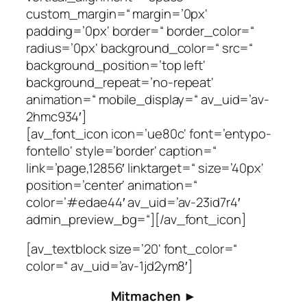
custom_margin=“ margin=’0px‘
padding=’0px‘ border=“ border_color=“
radius=’0px‘ background_color=“ src=“
background_position=’top left‘
background_repeat=’no-repeat‘
animation=“ mobile_display=“ av_uid=’av-
2hmc934′]
[av_font_icon icon=’ue80c‘ font=’entypo-
fontello‘ style=’border‘ caption=“
link=’page,12856′ linktarget=“ size=’40px‘
position=’center‘ animation=“
color=’#edae44′ av_uid=’av-23id7r4′
admin_preview_bg=“][/av_font_icon]
[av_textblock size=’20‘ font_color=“
color=“ av_uid=’av-1jd2ym8′]
Mitmachen ►