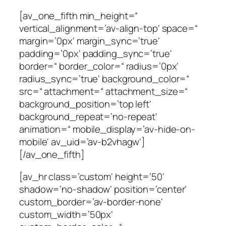
[av_one_fifth min_height=“
vertical_alignment=’av-align-top‘ space=“
margin=’0px‘ margin_sync=’true‘
padding=’0px‘ padding_sync=’true‘
border=“ border_color=“ radius=’0px‘
radius_sync=’true‘ background_color=“
src=“ attachment=“ attachment_size=“
background_position=’top left‘
background_repeat=’no-repeat‘
animation=“ mobile_display=’av-hide-on-
mobile‘ av_uid=’av-b2vhagw‘]
[/av_one_fifth]
[av_hr class=’custom‘ height=’50‘
shadow=’no-shadow‘ position=’center‘
custom_border=’av-border-none‘
custom_width=’50px‘