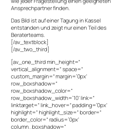
wie jeder Fragestellung einen geeigneten
Ansprechpartner finden.
Das Bild ist auf einer Tagung in Kassel
entstanden und zeigt nur einen Teil des
Beraterteams.
[/av_textblock]
[/av_two_third]
[av_one_third min_height=“
vertical_alignment=“ space=“
custom_margin=“ margin=’0px‘
row_boxshadow=“
row_boxshadow_color=“
row_boxshadow_width=’10‘ link=“
linktarget=“ link_hover=“ padding=’0px‘
highlight=“ highlight_size=“ border=“
border_color=“ radius=’0px‘
column_boxshadow=“