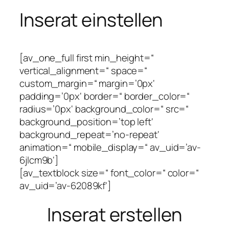
Inserat einstellen
[av_one_full first min_height=“
vertical_alignment=“ space=“
custom_margin=“ margin=’0px‘
padding=’0px‘ border=“ border_color=“
radius=’0px‘ background_color=“ src=“
background_position=’top left‘
background_repeat=’no-repeat‘
animation=“ mobile_display=“ av_uid=’av-
6jlcm9b‘]
[av_textblock size=“ font_color=“ color=“
av_uid=’av-62089kf‘]
Inserat erstellen