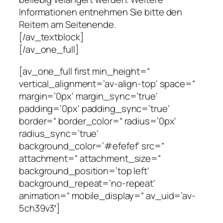
Informationen entnehmen Sie bitte den
Reitern am Seitenende.
[/av_textblock]
[/av_one_full]
[av_one_full first min_height=“
vertical_alignment=’av-align-top‘ space=“
margin=’0px‘ margin_sync=’true‘
padding=’0px‘ padding_sync=’true‘
border=“ border_color=“ radius=’0px‘
radius_sync=’true‘
background_color=’#efefef‘ src=“
attachment=“ attachment_size=“
background_position=’top left‘
background_repeat=’no-repeat‘
animation=“ mobile_display=“ av_uid=’av-
5ch39v3′]