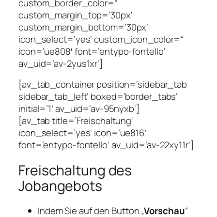
custom_border_color=“
custom_margin_top=’30px‘
custom_margin_bottom=’30px‘
icon_select=’yes‘ custom_icon_color=“
icon=’ue808′ font=’entypo-fontello‘
av_uid=’av-2yus1xr‘]
[av_tab_container position=’sidebar_tab
sidebar_tab_left‘ boxed=’border_tabs‘
initial=’1′ av_uid=’av-95nyxb‘]
[av_tab title=’Freischaltung‘
icon_select=’yes‘ icon=’ue816′
font=’entypo-fontello‘ av_uid=’av-22xy11r‘]
Freischaltung des
Jobangebots
Indem Sie auf den Button „
Vorschau
“