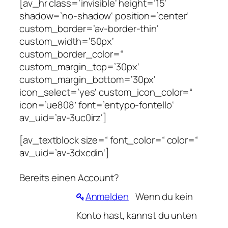
[av_hr class=’invisible‘ height=’15‘
shadow=’no-shadow‘ position=’center‘
custom_border=’av-border-thin‘
custom_width=’50px‘
custom_border_color=“
custom_margin_top=’30px‘
custom_margin_bottom=’30px‘
icon_select=’yes‘ custom_icon_color=“
icon=’ue808′ font=’entypo-fontello‘
av_uid=’av-3uc0irz‘]
[av_textblock size=“ font_color=“ color=“
av_uid=’av-3dxcdin‘]
Bereits einen Account?
Anmelden
Wenn du kein
Konto hast, kannst du unten