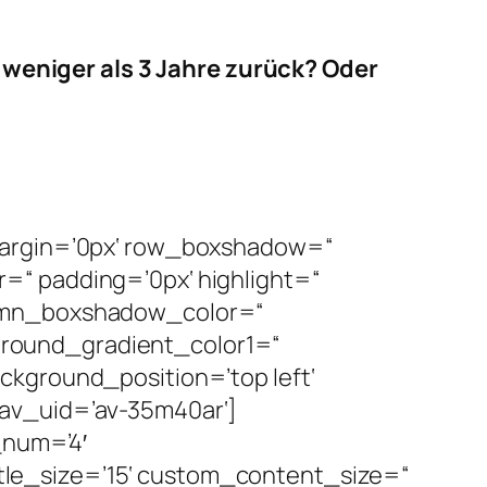
 weniger als 3 Jahre zurück? Oder
 margin=’0px‘ row_boxshadow=“
=“ padding=’0px‘ highlight=“
lumn_boxshadow_color=“
round_gradient_color1=“
ckground_position=’top left‘
 av_uid=’av-35m40ar‘]
_num=’4′
le_size=’15‘ custom_content_size=“