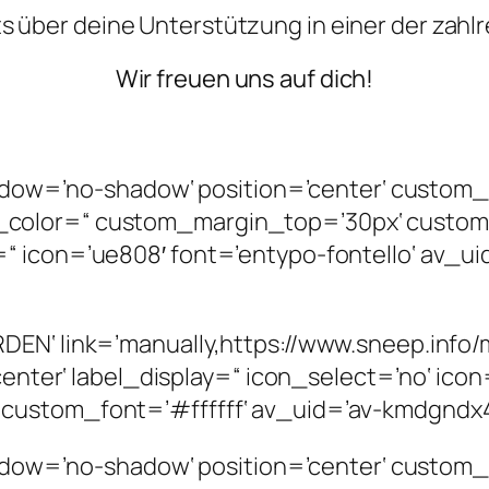
ts über deine Unterstützung in einer der zahl
Wir freuen uns auf dich!
shadow=’no-shadow‘ position=’center‘ custom
_color=“ custom_margin_top=’30px‘ custo
“ icon=’ue808′ font=’entypo-fontello‘ av_u
DEN‘ link=’manually,https://www.sneep.info
center‘ label_display=“ icon_select=’no‘ ico
 custom_font=’#ffffff‘ av_uid=’av-kmdgndx
shadow=’no-shadow‘ position=’center‘ custom