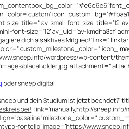
om_contentbox_bg_color=’#e6e6e6′ font_c
n_color=’custom‘ icon_custom_bg=’#fbaa15
ze-title=“ av-small-font-size-title=’12‘ av-
v-mini-font-size=’12‘ av_uid=’av-kmdha8cf‘ 
giere dich als aktives Mitglied!‘ link=“ linkta
color=“ custom_milestone_color=“ icon_ima
//www.sneep.info/wordpress/wp-content/them
r/images/placeholder.jpg‘ attachment=“ att
g
oder sneep digital
neep und dein Studium ist jetzt beendet?‘ tit
skreis bei!
‚ link=’manually,http://sneep.info
lign=’baseline‘ milestone_color=“ custom_m
typo-fontello‘ image=’https://www.sneep.i