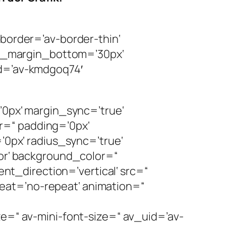
_border=’av-border-thin‘
m_margin_bottom=’30px‘
id=’av-kmdgoq74′
’0px‘ margin_sync=’true‘
r=“ padding=’0px‘
’0px‘ radius_sync=’true‘
r‘ background_color=“
_direction=’vertical‘ src=“
eat=’no-repeat‘ animation=“
ze=“ av-mini-font-size=“ av_uid=’av-