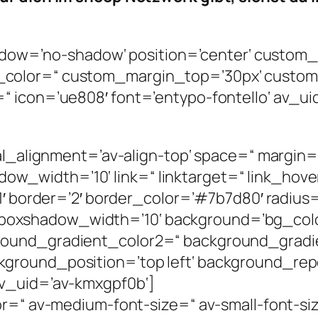
shadow=’no-shadow‘ position=’center‘ custom
_color=“ custom_margin_top=’30px‘ custo
“ icon=’ue808′ font=’entypo-fontello‘ av_u
cal_alignment=’av-align-top‘ space=“ margin=
_width=’10‘ link=“ linktarget=“ link_hove
1′ border=’2′ border_color=’#7b7d80′ radius=
oxshadow_width=’10‘ background=’bg_colo
ound_gradient_color2=“ background_gradient
ground_position=’top left‘ background_rep
av_uid=’av-kmxgpf0b‘]
or=“ av-medium-font-size=“ av-small-font-si