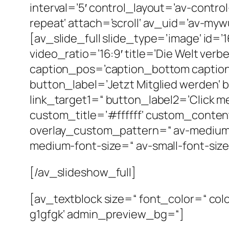
interval=’5′ control_layout=’av-contro
repeat‘ attach=’scroll‘ av_uid=’av-myw
[av_slide_full slide_type=’image‘ id=’1
video_ratio=’16:9′ title=’Die Welt ve
caption_pos=’caption_bottom caption_
button_label=’Jetzt Mitglied werden‘ 
link_target1=“ button_label2=’Click me
custom_title=’#ffffff‘ custom_content
overlay_custom_pattern=“ av-medium-fon
medium-font-size=“ av-small-font-size=
[/av_slideshow_full]
[av_textblock size=“ font_color=“ col
g1gfgk‘ admin_preview_bg=“]