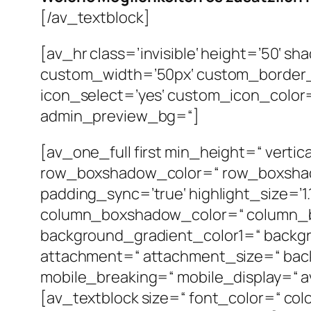
[/av_textblock]
[av_hr class=’invisible‘ height=’50‘ 
custom_width=’50px‘ custom_border
icon_select=’yes‘ custom_icon_color=
admin_preview_bg=“]
[av_one_full first min_height=“ verti
row_boxshadow_color=“ row_boxshadow
padding_sync=’true‘ highlight_size=’1.
column_boxshadow_color=“ column_b
background_gradient_color1=“ backgr
attachment=“ attachment_size=“ back
mobile_breaking=“ mobile_display=“ 
[av_textblock size=“ font_color=“ col