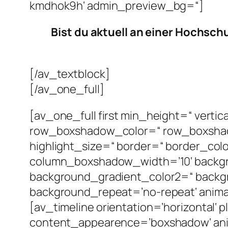
kmdhok9h‘ admin_preview_bg=“]
Bist du aktuell an einer Hochsch
[/av_textblock]
[/av_one_full]
[av_one_full first min_height=“ ver
row_boxshadow_color=“ row_boxshadow_
highlight_size=“ border=“ border_c
column_boxshadow_width=’10‘ backgr
background_gradient_color2=“ backgro
background_repeat=’no-repeat‘ anima
[av_timeline orientation=’horizontal‘
content_appearence=’boxshadow‘ ani