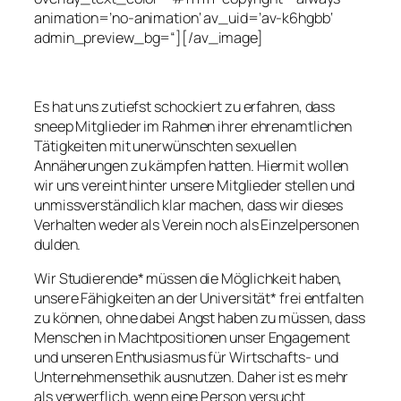
animation=’no-animation‘ av_uid=’av-k6hgbb‘
admin_preview_bg=“][/av_image]
Es hat uns zutiefst schockiert zu erfahren, dass
sneep Mitglieder im Rahmen ihrer ehrenamtlichen
Tätigkeiten mit unerwünschten sexuellen
Annäherungen zu kämpfen hatten. Hiermit wollen
wir uns vereint hinter unsere Mitglieder stellen und
unmissverständlich klar machen, dass wir dieses
Verhalten weder als Verein noch als Einzelpersonen
dulden.
Wir Studierende* müssen die Möglichkeit haben,
unsere Fähigkeiten an der Universität* frei entfalten
zu können, ohne dabei Angst haben zu müssen, dass
Menschen in Machtpositionen unser Engagement
und unseren Enthusiasmus für Wirtschafts- und
Unternehmensethik ausnutzen. Daher ist es mehr
als verwerflich, wenn eine Person versucht