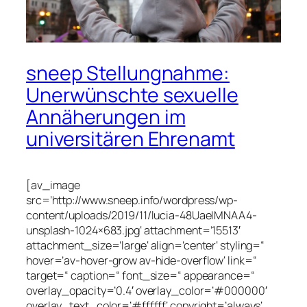
sneep Stellungnahme:
Unerwünschte sexuelle
Annäherungen im
universitären Ehrenamt
[av_image
src=’http://www.sneep.info/wordpress/wp-
content/uploads/2019/11/lucia-48UaeIMNAA4-
unsplash-1024×683.jpg‘ attachment=’15513′
attachment_size=’large‘ align=’center‘ styling=“
hover=’av-hover-grow av-hide-overflow‘ link=“
target=“ caption=“ font_size=“ appearance=“
overlay_opacity=’0.4′ overlay_color=’#000000′
overlay_text_color=’#ffffff‘ copyright=’always‘