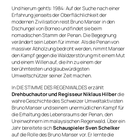
Und hierum geht’s:
1984: Auf der Suche nach einer
Erfahrung jenseits der Oberflächlichkeit der
modernen Zivilisation reist Bruno Manser in den
Dschungel von Borneo und findet sie beim
nomadischen Stamm der Penan. Die Begegnung
verändert sein Leben für immer. Als die Penan von
massiver Abholzung bedroht werden, nimmt Manser
den Kampf gegen die Waldzerstörung mit einem Mut
und einem Willen auf, die ihn zu einem der
berühmtesten und glaubwürdigsten
Umweltschützer seiner Zeit machen.
In DIE STIMME DES REGENWALDES erzählt
Drehbuchautor und Regisseur Niklaus Hilber
die
wahre Geschichte des Schweizer Umweltaktivisten
Bruno Manser und seinem unermüdlichen Kampf für
die Erhaltung des Lebensraums der Penan, den
Ureinwohnern im malaysischen Regenwald. Über ein
Jahr bereitete sich
Schauspieler Sven Schelker
auf die Rolle des Bruno Manser vor. Er lernte die