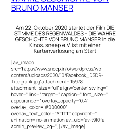
BRUNO MANSER
Am 22. Oktober 2020 startet der Film DIE
STIMME DES REGENWALDES – DIE WAHRE
GESCHICHTE VON BRUNO MANSER in die
Kinos. sneep e.V. ist mit einer
Kartenverlosung am Start
[av_image
src=’https://www.sneep.info/wordpress/wp-
content/uploads/2020/10/Facebook_DSDR-
Titelgrafik.jpg‘ attachment=’15978′
attachment_size=’full‘ align=’center‘ styling=“
hover=“ link=“ target=“ caption=“ font_size=“
appearance=“ overlay_opacity=’0.4′
overlay_color=’#000000′
overlay_text_color=’#ffffff‘ copyright=“
animation=’no-animation‘ av_uid=’av-t9l0fa‘
admin_preview_bg=“][/av_image]