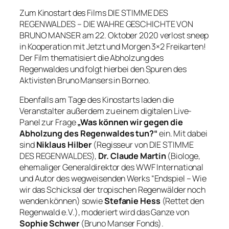
Zum Kinostart des Films DIE STIMME DES
REGENWALDES – DIE WAHRE GESCHICHTE VON
BRUNO MANSER am 22. Oktober 2020 verlost sneep
in Kooperation mit Jetzt und Morgen 3×2 Freikarten!
Der Film thematisiert die Abholzung des
Regenwaldes und folgt hierbei den Spuren des
Aktivisten Bruno Mansers in Borneo.
Ebenfalls am Tage des Kinostarts laden die
Veranstalter außerdem zu einem digitalen Live-
Panel zur Frage
„Was können wir gegen die
Abholzung des Regenwaldes tun?“
ein. Mit dabei
sind
Niklaus Hilber
(Regisseur von DIE STIMME
DES REGENWALDES),
Dr. Claude Martin
(Biologe,
ehemaliger Generaldirektor des WWF International
und Autor des wegweisenden Werks “Endspiel – Wie
wir das Schicksal der tropischen Regenwälder noch
wenden können) sowie
Stefanie Hess
(Rettet den
Regenwald e.V.), moderiert wird das Ganze von
Sophie Schwer
(
Bruno Manser Fonds).