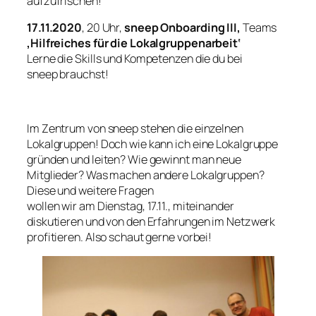
aufzufrischen!
17.11.2020
, 20 Uhr,
sneep Onboarding III,
Teams
‚Hilfreiches für die Lokalgruppenarbeit‘
Lerne die Skills und Kompetenzen die du bei
sneep brauchst!
Im Zentrum von sneep stehen die einzelnen
Lokalgruppen! Doch wie kann ich eine Lokalgruppe
gründen und leiten? Wie gewinnt man neue
Mitglieder? Was machen andere Lokalgruppen?
Diese und weitere Fragen
wollen wir am Dienstag, 17.11., miteinander
diskutieren und von den Erfahrungen im Netzwerk
profitieren. Also schaut gerne vorbei!