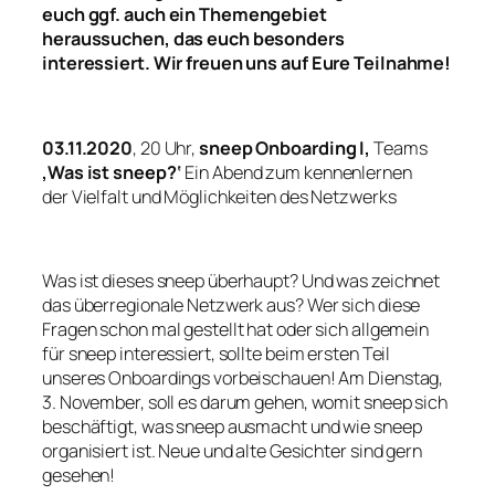
euch ggf. auch ein Themengebiet
heraussuchen, das euch besonders
interessiert. Wir freuen uns auf Eure Teilnahme!
03.11.2020
, 20 Uhr,
sneep Onboarding I,
Teams
‚Was ist sneep?‘
Ein Abend zum kennenlernen
der Vielfalt und Möglichkeiten des Netzwerks
Was ist dieses sneep überhaupt? Und was zeichnet
das überregionale Netzwerk aus? Wer sich diese
Fragen schon mal gestellt hat oder sich allgemein
für sneep interessiert, sollte beim ersten Teil
unseres Onboardings vorbeischauen! Am Dienstag,
3. November, soll es darum gehen, womit sneep sich
beschäftigt, was sneep ausmacht und wie sneep
organisiert ist. Neue und alte Gesichter sind gern
gesehen!