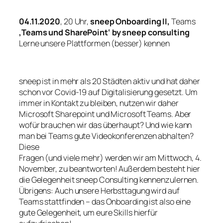
04.11.2020
, 20 Uhr,
sneep Onboarding II,
Teams
‚Teams und SharePoint‘ by sneep consulting
Lerne unsere Plattformen (besser) kennen
sneep ist in mehr als 20 Städten aktiv und hat daher
schon vor Covid-19 auf Digitalisierung gesetzt. Um
immer in Kontakt zu bleiben, nutzen wir daher
Microsoft Sharepoint und Microsoft Teams. Aber
wofür brauchen wir das überhaupt? Und wie kann
man bei Teams gute Videokonferenzen abhalten?
Diese
Fragen (und viele mehr) werden wir am Mittwoch, 4.
November, zu beantworten! Außerdem besteht hier
die Gelegenheit sneep Consulting kennenzulernen.
Übrigens: Auch unsere Herbsttagung wird auf
Teams stattfinden – das Onboarding ist also eine
gute Gelegenheit, um eure Skills hierfür