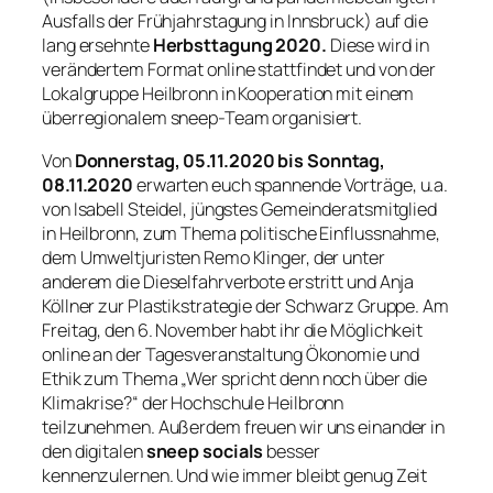
Ausfalls der Frühjahrstagung in Innsbruck) auf die
lang ersehnte
Herbsttagung 2020.
Diese wird in
verändertem Format online stattfindet und von der
Lokalgruppe Heilbronn in Kooperation mit einem
überregionalem sneep-Team organisiert.
Von
Donnerstag,
05.11.2020 bis Sonntag,
08.11.2020
erwarten euch spannende Vorträge, u.a.
von Isabell Steidel, jüngstes Gemeinderatsmitglied
in Heilbronn, zum Thema politische Einflussnahme,
dem Umweltjuristen Remo Klinger, der unter
anderem die Dieselfahrverbote erstritt und Anja
Köllner zur Plastikstrategie der Schwarz Gruppe. Am
Freitag, den 6. November habt ihr die Möglichkeit
online an der Tagesveranstaltung Ökonomie und
Ethik
zum Thema „Wer spricht denn noch über die
Klimakrise?“ der Hochschule Heilbronn
teilzunehmen. Außerdem freuen wir uns einander in
den digitalen
sneep socials
besser
kennenzulernen. Und wie immer bleibt genug Zeit