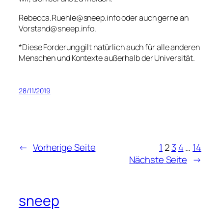
Rebecca.Ruehle@sneep.info oder auch gerne an
Vorstand@sneep.info.
*Diese Forderung gilt natürlich auch für alle anderen
Menschen und Kontexte außerhalb der Universität.
28/11/2019
←
Vorherige Seite
1
2
3
4
…
14
Nächste Seite
→
sneep