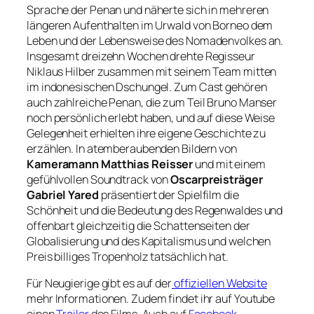
Sprache der Penan und näherte sich in mehreren
längeren Aufenthalten im Urwald von Borneo dem
Leben und der Lebensweise des Nomadenvolkes an.
Insgesamt dreizehn Wochen drehte Regisseur
Niklaus Hilber zusammen mit seinem Team mitten
im indonesischen Dschungel. Zum Cast gehören
auch zahlreiche Penan, die zum Teil Bruno Manser
noch persönlich erlebt haben, und auf diese Weise
Gelegenheit erhielten ihre eigene Geschichte zu
erzählen. In atemberaubenden Bildern von
Kameramann Matthias Reisser
und mit einem
gefühlvollen Soundtrack von
Oscarpreisträger
Gabriel Yared
präsentiert der Spielfilm die
Schönheit und die Bedeutung des Regenwaldes und
offenbart gleichzeitig die Schattenseiten der
Globalisierung und des Kapitalismus und welchen
Preis billiges Tropenholz tatsächlich hat.
Für Neugierige gibt es auf der
offiziellen Website
mehr Informationen. Zudem findet ihr auf Youtube
einen
Trailer
des Films. Auch auf
Facebook