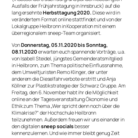
Ausfalls der Frühjahrstagung in Innsbruck) auf die
lang ersehnte
Herbsttagung 2020.
Diese wird in
verändertem Format online stattfindet und von der
Lokalgruppe Heilbronn in Kooperation mit einem
überregionalem sneep-Team organisiert.
Von
Donnerstag,
05.11.2020 bis Sonntag,
08.11.2020
erwarten euch spannende Vorträge, u.a.
von Isabell Steidel, jüngstes Gemeinderatsmitglied
in Heilbronn, zum Thema politische Einflussnahme,
dem Umweltjuristen Remo Klinger, der unter
anderem die Dieselfahrverbote erstritt und Anja
Köllner zur Plastikstrategie der Schwarz Gruppe. Am
Freitag, den 6. November habt ihr die Möglichkeit
online an der Tagesveranstaltung Ökonomie und
Ethik
zum Thema „Wer spricht denn noch über die
Klimakrise?“ der Hochschule Heilbronn
teilzunehmen. Außerdem freuen wir uns einander in
den digitalen
sneep socials
besser
kennenzulernen. Und wie immer bleibt genug Zeit