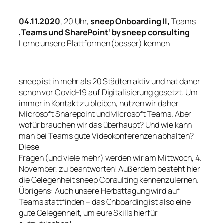
04.11.2020
, 20 Uhr,
sneep Onboarding II,
Teams
‚Teams und SharePoint‘ by sneep consulting
Lerne unsere Plattformen (besser) kennen
sneep ist in mehr als 20 Städten aktiv und hat daher
schon vor Covid-19 auf Digitalisierung gesetzt. Um
immer in Kontakt zu bleiben, nutzen wir daher
Microsoft Sharepoint und Microsoft Teams. Aber
wofür brauchen wir das überhaupt? Und wie kann
man bei Teams gute Videokonferenzen abhalten?
Diese
Fragen (und viele mehr) werden wir am Mittwoch, 4.
November, zu beantworten! Außerdem besteht hier
die Gelegenheit sneep Consulting kennenzulernen.
Übrigens: Auch unsere Herbsttagung wird auf
Teams stattfinden – das Onboarding ist also eine
gute Gelegenheit, um eure Skills hierfür