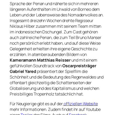
Sprache der Penan und näherte sich in mehreren
längeren Aufenthalten im Urwald von Borneo dem
Leben und der Lebensweise des Nomadenvolkes an.
Insgesamt dreizehn Wochen drehte Regisseur
Niklaus Hilber zusammen mit seinem Team mitten
im indonesischen Dschungel. Zum Cast gehören
auch zahlreiche Penan, die zum Teil Bruno Manser
noch persönlich erlebt haben, und auf diese Weise
Gelegenheit erhielten ihre eigene Geschichte zu
erzählen. In atemberaubenden Bildern von
Kameramann Matthias Reisser
und mit einem
gefühlvollen Soundtrack von
Oscarpreisträger
Gabriel Yared
präsentiert der Spielfilm die
Schönheit und die Bedeutung des Regenwaldes und
offenbart gleichzeitig die Schattenseiten der
Globalisierung und des Kapitalismus und welchen
Preis billiges Tropenholz tatsächlich hat.
Für Neugierige gibt es auf der
offiziellen Website
mehr Informationen. Zudem findet ihr auf Youtube
einen
Trailer
des Films. Auch auf
Facebook