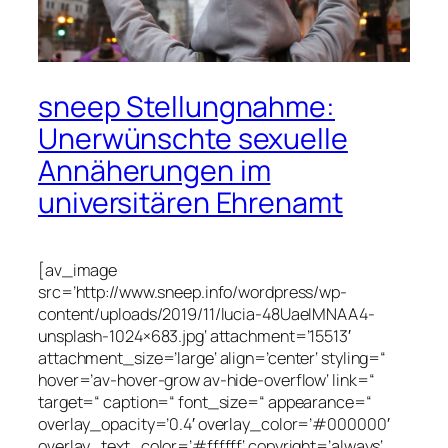
sneep Stellungnahme:
Unerwünschte sexuelle
Annäherungen im
universitären Ehrenamt
[av_image
src=’http://www.sneep.info/wordpress/wp-
content/uploads/2019/11/lucia-48UaeIMNAA4-
unsplash-1024×683.jpg‘ attachment=’15513′
attachment_size=’large‘ align=’center‘ styling=“
hover=’av-hover-grow av-hide-overflow‘ link=“
target=“ caption=“ font_size=“ appearance=“
overlay_opacity=’0.4′ overlay_color=’#000000′
overlay_text_color=’#ffffff‘ copyright=’always‘