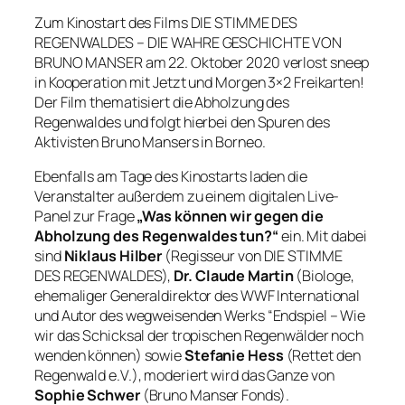
Zum Kinostart des Films DIE STIMME DES
REGENWALDES – DIE WAHRE GESCHICHTE VON
BRUNO MANSER am 22. Oktober 2020 verlost sneep
in Kooperation mit Jetzt und Morgen 3×2 Freikarten!
Der Film thematisiert die Abholzung des
Regenwaldes und folgt hierbei den Spuren des
Aktivisten Bruno Mansers in Borneo.
Ebenfalls am Tage des Kinostarts laden die
Veranstalter außerdem zu einem digitalen Live-
Panel zur Frage
„Was können wir gegen die
Abholzung des Regenwaldes tun?“
ein. Mit dabei
sind
Niklaus Hilber
(Regisseur von DIE STIMME
DES REGENWALDES),
Dr. Claude Martin
(Biologe,
ehemaliger Generaldirektor des WWF International
und Autor des wegweisenden Werks “Endspiel – Wie
wir das Schicksal der tropischen Regenwälder noch
wenden können) sowie
Stefanie Hess
(Rettet den
Regenwald e.V.), moderiert wird das Ganze von
Sophie Schwer
(
Bruno Manser Fonds).