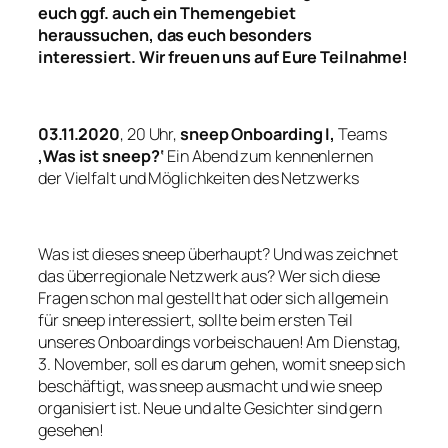
euch ggf. auch ein Themengebiet
heraussuchen, das euch besonders
interessiert. Wir freuen uns auf Eure Teilnahme!
03.11.2020
, 20 Uhr,
sneep Onboarding I,
Teams
‚Was ist sneep?‘
Ein Abend zum kennenlernen
der Vielfalt und Möglichkeiten des Netzwerks
Was ist dieses sneep überhaupt? Und was zeichnet
das überregionale Netzwerk aus? Wer sich diese
Fragen schon mal gestellt hat oder sich allgemein
für sneep interessiert, sollte beim ersten Teil
unseres Onboardings vorbeischauen! Am Dienstag,
3. November, soll es darum gehen, womit sneep sich
beschäftigt, was sneep ausmacht und wie sneep
organisiert ist. Neue und alte Gesichter sind gern
gesehen!