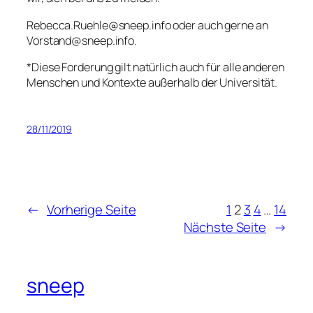
Rebecca.Ruehle@sneep.info oder auch gerne an
Vorstand@sneep.info.
*Diese Forderung gilt natürlich auch für alle anderen
Menschen und Kontexte außerhalb der Universität.
28/11/2019
←
Vorherige Seite
1
2
3
4
…
14
Nächste Seite
→
sneep