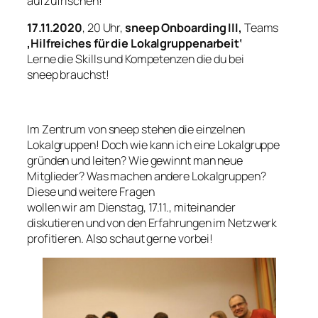
aufzufrischen!
17.11.2020
, 20 Uhr,
sneep Onboarding III,
Teams
‚Hilfreiches für die Lokalgruppenarbeit‘
Lerne die Skills und Kompetenzen die du bei
sneep brauchst!
Im Zentrum von sneep stehen die einzelnen
Lokalgruppen! Doch wie kann ich eine Lokalgruppe
gründen und leiten? Wie gewinnt man neue
Mitglieder? Was machen andere Lokalgruppen?
Diese und weitere Fragen
wollen wir am Dienstag, 17.11., miteinander
diskutieren und von den Erfahrungen im Netzwerk
profitieren. Also schaut gerne vorbei!