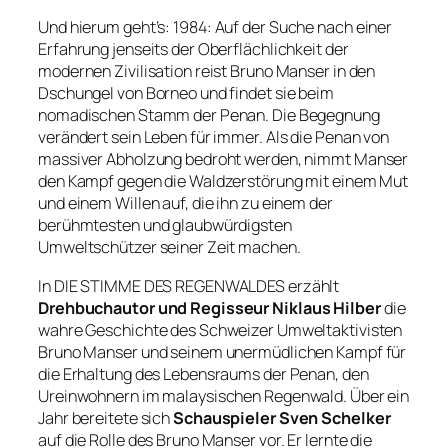
Und hierum geht’s:
1984: Auf der Suche nach einer
Erfahrung jenseits der Oberflächlichkeit der
modernen Zivilisation reist Bruno Manser in den
Dschungel von Borneo und findet sie beim
nomadischen Stamm der Penan. Die Begegnung
verändert sein Leben für immer. Als die Penan von
massiver Abholzung bedroht werden, nimmt Manser
den Kampf gegen die Waldzerstörung mit einem Mut
und einem Willen auf, die ihn zu einem der
berühmtesten und glaubwürdigsten
Umweltschützer seiner Zeit machen.
In DIE STIMME DES REGENWALDES erzählt
Drehbuchautor und Regisseur Niklaus Hilber
die
wahre Geschichte des Schweizer Umweltaktivisten
Bruno Manser und seinem unermüdlichen Kampf für
die Erhaltung des Lebensraums der Penan, den
Ureinwohnern im malaysischen Regenwald. Über ein
Jahr bereitete sich
Schauspieler Sven Schelker
auf die Rolle des Bruno Manser vor. Er lernte die