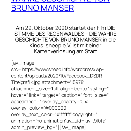
BRUNO MANSER
Am 22. Oktober 2020 startet der Film DIE
STIMME DES REGENWALDES – DIE WAHRE
GESCHICHTE VON BRUNO MANSER in die
Kinos. sneep e.V. ist mit einer
Kartenverlosung am Start
[av_image
src=’https://www.sneep.info/wordpress/wp-
content/uploads/2020/10/Facebook_DSDR-
Titelgrafik.jpg‘ attachment=’15978′
attachment_size=’full‘ align=’center‘ styling=“
hover=“ link=“ target=“ caption=“ font_size=“
appearance=“ overlay_opacity=’0.4′
overlay_color=’#000000′
overlay_text_color=’#ffffff‘ copyright=“
animation=’no-animation‘ av_uid=’av-t9l0fa‘
admin_preview_bg=“][/av_image]