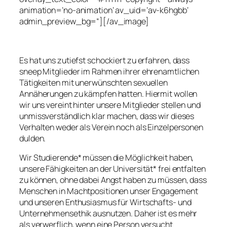
animation=’no-animation‘ av_uid=’av-k6hgbb‘
admin_preview_bg=“][/av_image]
Es hat uns zutiefst schockiert zu erfahren, dass
sneep Mitglieder im Rahmen ihrer ehrenamtlichen
Tätigkeiten mit unerwünschten sexuellen
Annäherungen zu kämpfen hatten. Hiermit wollen
wir uns vereint hinter unsere Mitglieder stellen und
unmissverständlich klar machen, dass wir dieses
Verhalten weder als Verein noch als Einzelpersonen
dulden.
Wir Studierende* müssen die Möglichkeit haben,
unsere Fähigkeiten an der Universität* frei entfalten
zu können, ohne dabei Angst haben zu müssen, dass
Menschen in Machtpositionen unser Engagement
und unseren Enthusiasmus für Wirtschafts- und
Unternehmensethik ausnutzen. Daher ist es mehr
als verwerflich, wenn eine Person versucht