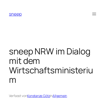
Zum
Inhalt
sneep
springen
sneep NRW im Dialog
mit dem
Wirtschaftsministeriu
m
Verfasst von
Konstanze Götz
in
Allgemein