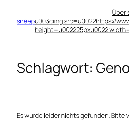
Zum
Über 
Inhalt
sneep
u003cimg src=u0022https://www
springen
height=u002225pxu0022 width
Schlagwort:
Geno
Es wurde leider nichts gefunden. Bitte