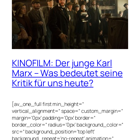
KINOFILM: Der junge Karl
Marx – Was bedeutet seine
Kritik für uns heute?
[av_one_full first min_height=“
vertical_alignment=“ space=“ custom_margin=“
margin=’0px‘ padding=’0px‘ border=“
border_color=“ radius=’0px‘ background_color=“
src=“ background_position=’top left‘
background_repeat=’no-repeat‘ animation=“