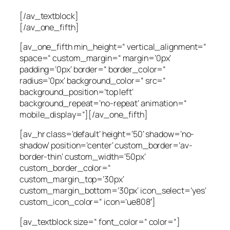
[/av_textblock]
[/av_one_fifth]
[av_one_fifth min_height=“ vertical_alignment=“
space=“ custom_margin=“ margin=’0px‘
padding=’0px‘ border=“ border_color=“
radius=’0px‘ background_color=“ src=“
background_position=’top left‘
background_repeat=’no-repeat‘ animation=“
mobile_display=“][/av_one_fifth]
[av_hr class=’default‘ height=’50‘ shadow=’no-
shadow‘ position=’center‘ custom_border=’av-
border-thin‘ custom_width=’50px‘
custom_border_color=“
custom_margin_top=’30px‘
custom_margin_bottom=’30px‘ icon_select=’yes‘
custom_icon_color=“ icon=’ue808′]
[av_textblock size=“ font_color=“ color=“]