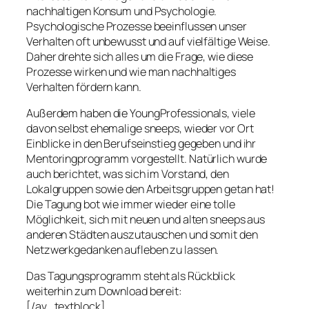
nachhaltigen Konsum und Psychologie.
Psychologische Prozesse beeinflussen unser
Verhalten oft unbewusst und auf vielfältige Weise.
Daher drehte sich alles um die Frage, wie diese
Prozesse wirken und wie man nachhaltiges
Verhalten fördern kann.
Außerdem haben die YoungProfessionals, viele
davon selbst ehemalige sneeps, wieder vor Ort
Einblicke in den Berufseinstieg gegeben und ihr
Mentoringprogramm vorgestellt. Natürlich wurde
auch berichtet, was sich im Vorstand, den
Lokalgruppen sowie den Arbeitsgruppen getan hat!
Die Tagung bot wie immer wieder eine tolle
Möglichkeit, sich mit neuen und alten sneeps aus
anderen Städten auszutauschen und somit den
Netzwerkgedanken aufleben zu lassen.
Das Tagungsprogramm steht als Rückblick
weiterhin zum Download bereit:
[/av_textblock]