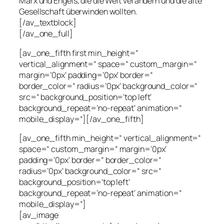
Marx und Engels, die die Welt verändern und die alte
Gesellschaft überwinden wollten.
[/av_textblock]
[/av_one_full]
[av_one_fifth first min_height=“
vertical_alignment=“ space=“ custom_margin=“
margin=’0px‘ padding=’0px‘ border=“
border_color=“ radius=’0px‘ background_color=“
src=“ background_position=’top left‘
background_repeat=’no-repeat‘ animation=“
mobile_display=“][/av_one_fifth]
[av_one_fifth min_height=“ vertical_alignment=“
space=“ custom_margin=“ margin=’0px‘
padding=’0px‘ border=“ border_color=“
radius=’0px‘ background_color=“ src=“
background_position=’top left‘
background_repeat=’no-repeat‘ animation=“
mobile_display=“]
[av_image