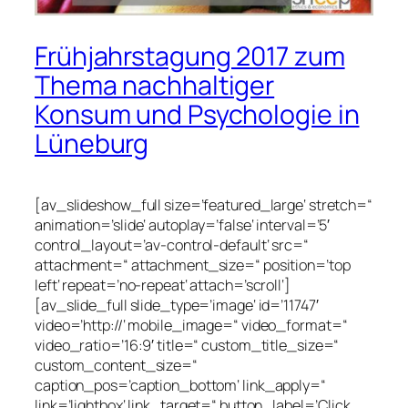
Frühjahrstagung 2017 zum
Thema nachhaltiger
Konsum und Psychologie in
Lüneburg
[av_slideshow_full size=’featured_large‘ stretch=“
animation=’slide‘ autoplay=’false‘ interval=’5′
control_layout=’av-control-default‘ src=“
attachment=“ attachment_size=“ position=’top
left‘ repeat=’no-repeat‘ attach=’scroll‘]
[av_slide_full slide_type=’image‘ id=’11747′
video=’http://‘ mobile_image=“ video_format=“
video_ratio=’16:9′ title=“ custom_title_size=“
custom_content_size=“
caption_pos=’caption_bottom‘ link_apply=“
link=’lightbox‘ link_target=“ button_label=’Click