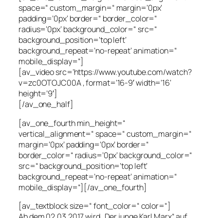
space=“ custom_margin=“ margin=’0px‘
padding=’0px‘ border=“ border_color=“
radius=’0px‘ background_color=“ src=“
background_position=’top left‘
background_repeat=’no-repeat‘ animation=“
mobile_display=“]
[av_video src=’https://www.youtube.com/watch?
v=zc0OTOJC00A ‚ format=’16-9′ width=’16‘
height=’9′]
[/av_one_half]
[av_one_fourth min_height=“
vertical_alignment=“ space=“ custom_margin=“
margin=’0px‘ padding=’0px‘ border=“
border_color=“ radius=’0px‘ background_color=“
src=“ background_position=’top left‘
background_repeat=’no-repeat‘ animation=“
mobile_display=“][/av_one_fourth]
[av_textblock size=“ font_color=“ color=“]
Ab dem 02.03.2017 wird „Der junge Karl Marx“ auf