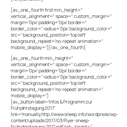
[av_one_fourth first min_height=“
vertical_alignment=“ space=“ custom_margin=“
margin=’0px‘ padding=’0px‘ border=“
border_color=“ radius=’0px‘ background_color=“
src=“ background_position=’top left‘
background_repeat=’no-repeat‘ animation=“
mobile_display=“][/av_one_fourth]
[av_one_fourth min_height=“
vertical_alignment=“ space=“ custom_margin=“
margin=’0px‘ padding=’0px‘ border=“
border_color=“ radius=’0px‘ background_color=“
src=“ background_position=’top left‘
background_repeat=’no-repeat‘ animation=“
mobile_display=“]
[av_button label=’Infos & Programm zur
Frühjahrstagung 2017′
link=’manually,http://www.sneep.info/wordpress/wp-
content/uploads/2017/03/Flyer-sneep-
Frühjahrstagung-2017.pdf‘ link_target=“