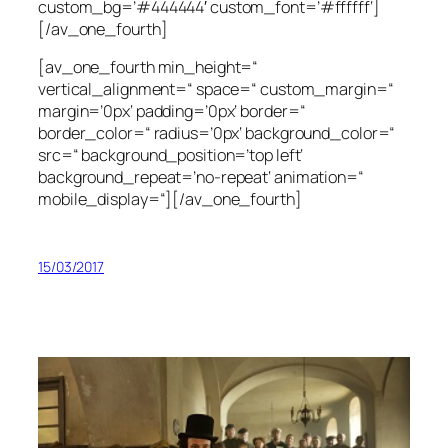
custom_bg=’#444444′ custom_font=’#ffffff‘]
[/av_one_fourth]
[av_one_fourth min_height=“
vertical_alignment=“ space=“ custom_margin=“
margin=’0px‘ padding=’0px‘ border=“
border_color=“ radius=’0px‘ background_color=“
src=“ background_position=’top left‘
background_repeat=’no-repeat‘ animation=“
mobile_display=“][/av_one_fourth]
15/03/2017