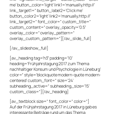
me‘ button_color=’light‘ link1=’manually,http://‘
link_target1=“ button_label2=’Click me‘
button_color2=’light‘ link2=’manually,http://‘
link_target2=“ font_color=“ custom_title=“
custom_content=“ overlay_opacity=’0.5′
overlay_color=“ overlay_pattern=“
overlay_custom_pattern=“][/av_slide_full]
[/av_slideshow_full]
[av_heading tag=’h3′ padding=’10‘
heading=’Frühjahrstagung 2017 zum Thema
nachhaltiger Konsum und Psychologie in Lüneburg‘
color=“ style=’blockquote modern-quote modern-
centered‘ custom_font=“ size=’24‘
subheading_active=“ subheading_size=’15‘
custom_class=“][/av_heading]
[av_textblock size=“ font_color=“ color=“]
Auf der Frühjahrstagung 2017 in Lüneburg gab es
interessante Beiträge rund um das Thema