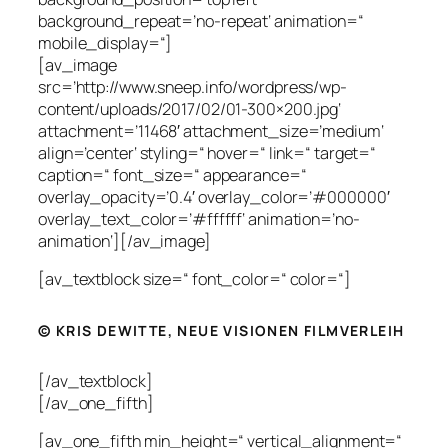
background_repeat=’no-repeat‘ animation=“
mobile_display=“]
[av_image
src=’http://www.sneep.info/wordpress/wp-
content/uploads/2017/02/01-300×200.jpg‘
attachment=’11468′ attachment_size=’medium‘
align=’center‘ styling=“ hover=“ link=“ target=“
caption=“ font_size=“ appearance=“
overlay_opacity=’0.4′ overlay_color=’#000000′
overlay_text_color=’#ffffff‘ animation=’no-
animation‘][/av_image]
[av_textblock size=“ font_color=“ color=“]
© KRIS DEWITTE, NEUE VISIONEN FILMVERLEIH
[/av_textblock]
[/av_one_fifth]
[av_one_fifth min_height=“ vertical_alignment=“