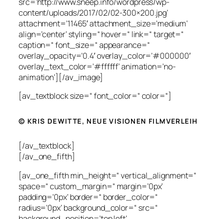
src=’http://www.sneep.info/wordpress/wp-
content/uploads/2017/02/02-300×200.jpg‘
attachment=’11465′ attachment_size=’medium‘
align=’center‘ styling=“ hover=“ link=“ target=“
caption=“ font_size=“ appearance=“
overlay_opacity=’0.4′ overlay_color=’#000000′
overlay_text_color=’#ffffff‘ animation=’no-
animation‘][/av_image]
[av_textblock size=“ font_color=“ color=“]
© KRIS DEWITTE, NEUE VISIONEN FILMVERLEIH
[/av_textblock]
[/av_one_fifth]
[av_one_fifth min_height=“ vertical_alignment=“
space=“ custom_margin=“ margin=’0px‘
padding=’0px‘ border=“ border_color=“
radius=’0px‘ background_color=“ src=“
background_position=’top left‘