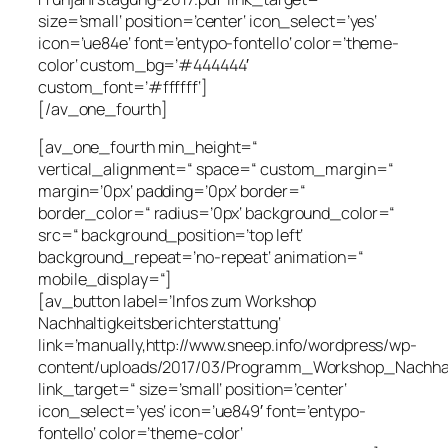
size=’small‘ position=’center‘ icon_select=’yes‘
icon=’ue84e‘ font=’entypo-fontello‘ color=’theme-
color‘ custom_bg=’#444444′
custom_font=’#ffffff‘]
[/av_one_fourth]
[av_one_fourth min_height=“
vertical_alignment=“ space=“ custom_margin=“
margin=’0px‘ padding=’0px‘ border=“
border_color=“ radius=’0px‘ background_color=“
src=“ background_position=’top left‘
background_repeat=’no-repeat‘ animation=“
mobile_display=“]
[av_button label=’Infos zum Workshop
Nachhaltigkeitsberichterstattung‘
link=’manually,http://www.sneep.info/wordpress/wp-
content/uploads/2017/03/Programm_Workshop_Nachhalt
link_target=“ size=’small‘ position=’center‘
icon_select=’yes‘ icon=’ue849′ font=’entypo-
fontello‘ color=’theme-color‘