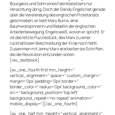
Bourgeois und Sohn eines Fabrikbesitzers nur
Verachtung übrig. Doch der Dandy Engels hat gerade
über die Verelendung des englischen Proletariats
geschrieben, er liebt Mary Burns, eine
Baumwollspinnerin und Rebellin der englischen
Arbeiterbewegung. Engels weiß, wovon er spricht. Er
ist das letzte Puzzlestück, das Marx zu einer
rückhaltlosen Beschreibung der Krise noch fehlt.
Zusammen mit Jenny Marx erarbeiten sie Schriften,
die die Revolution entzünden sollen.
[/av_textblock]
[av_one_fourth first min_height=“
vertical_alignment=“ space=“ custom_margin=“
margin=’0px‘ padding=’0px‘ border=“
border_color=“ radius=’0px‘ background_color=“
src=“ background_position=’top left‘
background_repeat=’no-repeat‘ animation=“
mobile_display=“][/av_one_fourth]
[av_one_half min_height=“ vertical_alignment=“