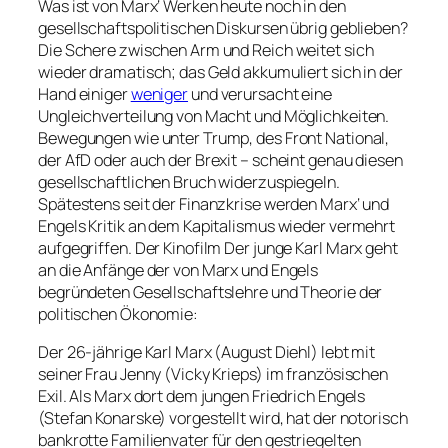
Was ist von Marx‘ Werken heute noch in den
gesellschaftspolitischen Diskursen übrig geblieben?
Die Schere zwischen Arm und Reich weitet sich
wieder dramatisch; das Geld akkumuliert sich in der
Hand einiger
weniger
und verursacht eine
Ungleichverteilung von Macht und Möglichkeiten.
Bewegungen wie unter Trump, des Front National,
der AfD oder auch der Brexit – scheint genau diesen
gesellschaftlichen Bruch widerzuspiegeln.
Spätestens seit der Finanzkrise werden Marx‘ und
Engels Kritik an dem Kapitalismus wieder vermehrt
aufgegriffen. Der Kinofilm Der junge Karl Marx geht
an die Anfänge der von Marx und Engels
begründeten Gesellschaftslehre und Theorie der
politischen Ökonomie:
Der 26-jährige Karl Marx (August Diehl) lebt mit
seiner Frau Jenny (Vicky Krieps) im französischen
Exil. Als Marx dort dem jungen Friedrich Engels
(Stefan Konarske) vorgestellt wird, hat der notorisch
bankrotte Familienvater für den gestriegelten