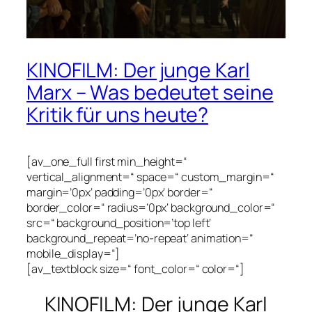
KINOFILM: Der junge Karl
Marx – Was bedeutet seine
Kritik für uns heute?
[av_one_full first min_height=“
vertical_alignment=“ space=“ custom_margin=“
margin=’0px‘ padding=’0px‘ border=“
border_color=“ radius=’0px‘ background_color=“
src=“ background_position=’top left‘
background_repeat=’no-repeat‘ animation=“
mobile_display=“]
[av_textblock size=“ font_color=“ color=“]
KINOFILM: Der junge Karl