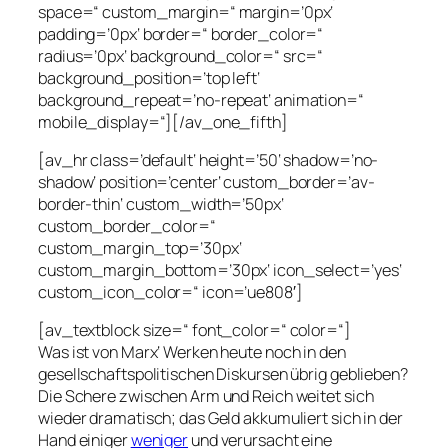
space=“ custom_margin=“ margin=’0px‘
padding=’0px‘ border=“ border_color=“
radius=’0px‘ background_color=“ src=“
background_position=’top left‘
background_repeat=’no-repeat‘ animation=“
mobile_display=“][/av_one_fifth]
[av_hr class=’default‘ height=’50‘ shadow=’no-
shadow‘ position=’center‘ custom_border=’av-
border-thin‘ custom_width=’50px‘
custom_border_color=“
custom_margin_top=’30px‘
custom_margin_bottom=’30px‘ icon_select=’yes‘
custom_icon_color=“ icon=’ue808′]
[av_textblock size=“ font_color=“ color=“]
Was ist von Marx‘ Werken heute noch in den
gesellschaftspolitischen Diskursen übrig geblieben?
Die Schere zwischen Arm und Reich weitet sich
wieder dramatisch; das Geld akkumuliert sich in der
Hand einiger
weniger
und verursacht eine