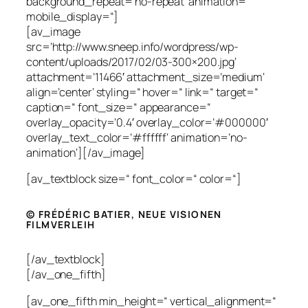
background_repeat=’no-repeat‘ animation=“
mobile_display=“]
[av_image
src=’http://www.sneep.info/wordpress/wp-
content/uploads/2017/02/03-300×200.jpg‘
attachment=’11466′ attachment_size=’medium‘
align=’center‘ styling=“ hover=“ link=“ target=“
caption=“ font_size=“ appearance=“
overlay_opacity=’0.4′ overlay_color=’#000000′
overlay_text_color=’#ffffff‘ animation=’no-
animation‘][/av_image]
[av_textblock size=“ font_color=“ color=“]
© FRÉDÉRIC BATIER, NEUE VISIONEN
FILMVERLEIH
[/av_textblock]
[/av_one_fifth]
[av_one_fifth min_height=“ vertical_alignment=“