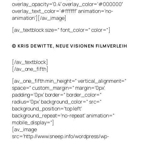
overlay_opacity=’0.4′ overlay_color=’#000000′
overlay_text_color=’#ffffff‘ animation=’no-
animation‘][/av_image]
[av_textblock size=“ font_color=“ color=“]
© KRIS DEWITTE, NEUE VISIONEN FILMVERLEIH
[/av_textblock]
[/av_one_fifth]
[av_one_fifth min_height=“ vertical_alignment=“
space=“ custom_margin=“ margin=’0px‘
padding=’0px‘ border=“ border_color=“
radius=’0px‘ background_color=“ src=“
background_position=’top left‘
background_repeat=’no-repeat‘ animation=“
mobile_display=“]
[av_image
src=’http://www.sneep.info/wordpress/wp-