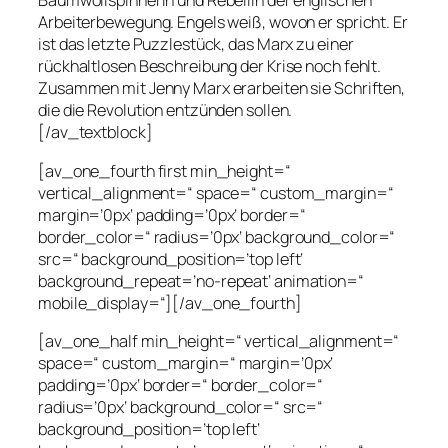
Baumwollspinnerin und Rebellin der englischen
Arbeiterbewegung. Engels weiß, wovon er spricht. Er
ist das letzte Puzzlestück, das Marx zu einer
rückhaltlosen Beschreibung der Krise noch fehlt.
Zusammen mit Jenny Marx erarbeiten sie Schriften,
die die Revolution entzünden sollen.
[/av_textblock]
[av_one_fourth first min_height=“
vertical_alignment=“ space=“ custom_margin=“
margin=’0px‘ padding=’0px‘ border=“
border_color=“ radius=’0px‘ background_color=“
src=“ background_position=’top left‘
background_repeat=’no-repeat‘ animation=“
mobile_display=“][/av_one_fourth]
[av_one_half min_height=“ vertical_alignment=“
space=“ custom_margin=“ margin=’0px‘
padding=’0px‘ border=“ border_color=“
radius=’0px‘ background_color=“ src=“
background_position=’top left‘