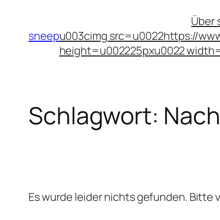
Zum
Über 
Inhalt
sneep
u003cimg src=u0022https://www
springen
height=u002225pxu0022 width
Schlagwort:
Nachh
Es wurde leider nichts gefunden. Bitte