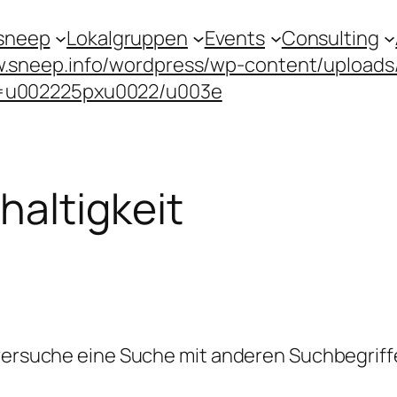
sneep
Lokalgruppen
Events
Consulting
.sneep.info/wordpress/wp-content/upload
=u002225pxu0022/u003e
altigkeit
 versuche eine Suche mit anderen Suchbegriff