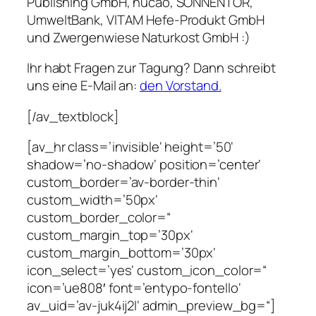
Publishing GmbH, nucao, SONNENTOR,
UmweltBank, VITAM Hefe-Produkt GmbH
und Zwergenwiese Naturkost GmbH :)
Ihr habt Fragen zur Tagung? Dann schreibt
uns eine E-Mail an:
den Vorstand.
[/av_textblock]
[av_hr class=’invisible‘ height=’50‘
shadow=’no-shadow‘ position=’center‘
custom_border=’av-border-thin‘
custom_width=’50px‘
custom_border_color=“
custom_margin_top=’30px‘
custom_margin_bottom=’30px‘
icon_select=’yes‘ custom_icon_color=“
icon=’ue808′ font=’entypo-fontello‘
av_uid=’av-juk4ij2l‘ admin_preview_bg=“]