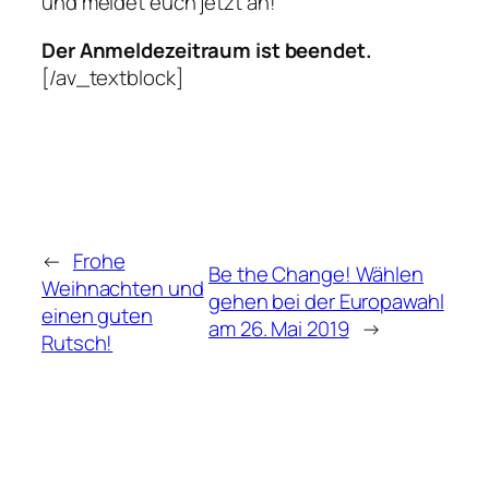
und meldet euch jetzt an!
Der Anmeldezeitraum ist beendet.
[/av_textblock]
←
Frohe
Be the Change! Wählen
Weihnachten und
gehen bei der Europawahl
einen guten
am 26. Mai 2019
→
Rutsch!