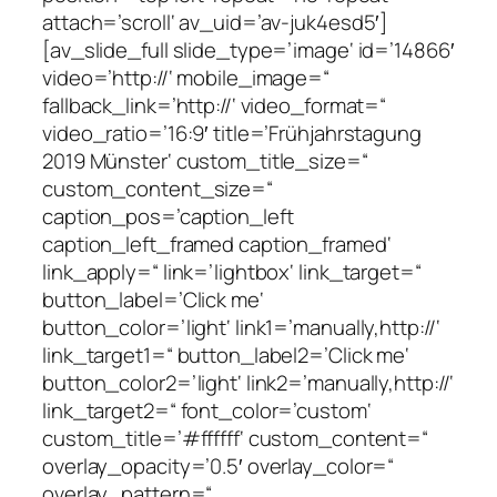
attach=’scroll‘ av_uid=’av-juk4esd5′]
[av_slide_full slide_type=’image‘ id=’14866′
video=’http://‘ mobile_image=“
fallback_link=’http://‘ video_format=“
video_ratio=’16:9′ title=’Frühjahrstagung
2019 Münster‘ custom_title_size=“
custom_content_size=“
caption_pos=’caption_left
caption_left_framed caption_framed‘
link_apply=“ link=’lightbox‘ link_target=“
button_label=’Click me‘
button_color=’light‘ link1=’manually,http://‘
link_target1=“ button_label2=’Click me‘
button_color2=’light‘ link2=’manually,http://‘
link_target2=“ font_color=’custom‘
custom_title=’#ffffff‘ custom_content=“
overlay_opacity=’0.5′ overlay_color=“
overlay_pattern=“