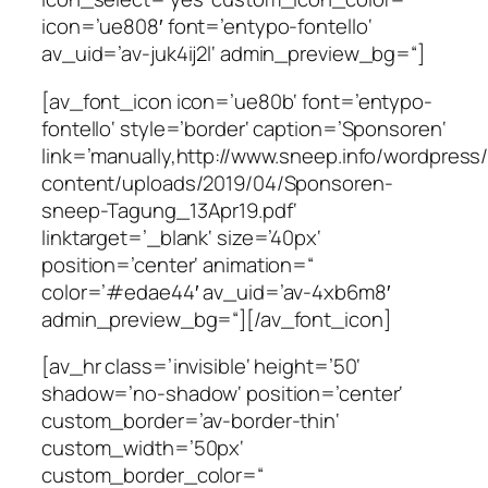
icon=’ue808′ font=’entypo-fontello‘
av_uid=’av-juk4ij2l‘ admin_preview_bg=“]
[av_font_icon icon=’ue80b‘ font=’entypo-
fontello‘ style=’border‘ caption=’Sponsoren‘
link=’manually,http://www.sneep.info/wordpress
content/uploads/2019/04/Sponsoren-
sneep-Tagung_13Apr19.pdf‘
linktarget=’_blank‘ size=’40px‘
position=’center‘ animation=“
color=’#edae44′ av_uid=’av-4xb6m8′
admin_preview_bg=“][/av_font_icon]
[av_hr class=’invisible‘ height=’50‘
shadow=’no-shadow‘ position=’center‘
custom_border=’av-border-thin‘
custom_width=’50px‘
custom_border_color=“