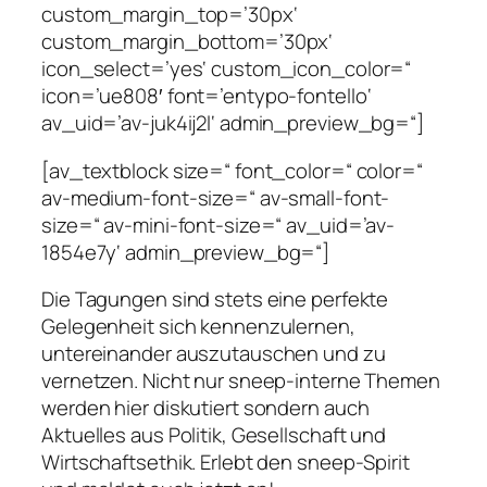
custom_margin_top=’30px‘
custom_margin_bottom=’30px‘
icon_select=’yes‘ custom_icon_color=“
icon=’ue808′ font=’entypo-fontello‘
av_uid=’av-juk4ij2l‘ admin_preview_bg=“]
[av_textblock size=“ font_color=“ color=“
av-medium-font-size=“ av-small-font-
size=“ av-mini-font-size=“ av_uid=’av-
1854e7y‘ admin_preview_bg=“]
Die Tagungen sind stets eine perfekte
Gelegenheit sich kennenzulernen,
untereinander auszutauschen und zu
vernetzen. Nicht nur sneep-interne Themen
werden hier diskutiert sondern auch
Aktuelles aus Politik, Gesellschaft und
Wirtschaftsethik. Erlebt den sneep-Spirit