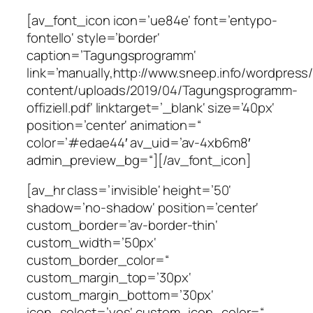
[av_font_icon icon=’ue84e‘ font=’entypo-
fontello‘ style=’border‘
caption=’Tagungsprogramm‘
link=’manually,http://www.sneep.info/wordpress
content/uploads/2019/04/Tagungsprogramm-
offiziell.pdf‘ linktarget=’_blank‘ size=’40px‘
position=’center‘ animation=“
color=’#edae44′ av_uid=’av-4xb6m8′
admin_preview_bg=“][/av_font_icon]
[av_hr class=’invisible‘ height=’50‘
shadow=’no-shadow‘ position=’center‘
custom_border=’av-border-thin‘
custom_width=’50px‘
custom_border_color=“
custom_margin_top=’30px‘
custom_margin_bottom=’30px‘
icon_select=’yes‘ custom_icon_color=“