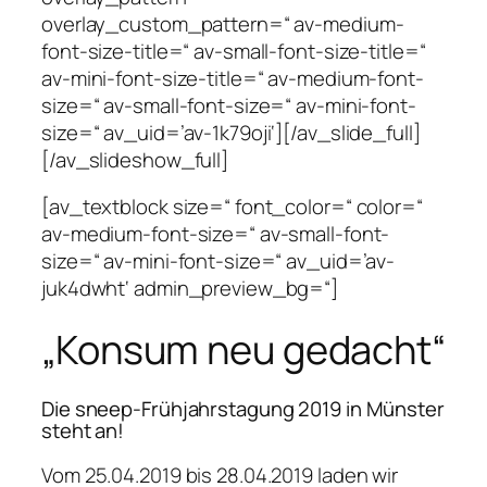
overlay_custom_pattern=“ av-medium-
font-size-title=“ av-small-font-size-title=“
av-mini-font-size-title=“ av-medium-font-
size=“ av-small-font-size=“ av-mini-font-
size=“ av_uid=’av-1k79oji‘][/av_slide_full]
[/av_slideshow_full]
[av_textblock size=“ font_color=“ color=“
av-medium-font-size=“ av-small-font-
size=“ av-mini-font-size=“ av_uid=’av-
juk4dwht‘ admin_preview_bg=“]
„Konsum neu gedacht“
Die sneep-Frühjahrstagung 2019 in Münster
steht an!
Vom 25.04.2019 bis 28.04.2019 laden wir