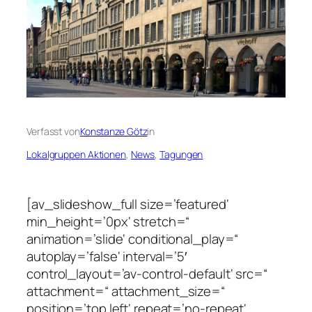
Verfasst von
Konstanze Götz
in
Lokalgruppen Aktionen
, 
News
, 
Tagungen
[av_slideshow_full size=’featured‘
min_height=’0px‘ stretch=“
animation=’slide‘ conditional_play=“
autoplay=’false‘ interval=’5′
control_layout=’av-control-default‘ src=“
attachment=“ attachment_size=“
position=’top left‘ repeat=’no-repeat‘