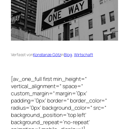
Verfasst von
Konstanze Götz
in
Blog
, 
Wirtschaft
[av_one_full first min_height=“
vertical_alignment=“ space=“
custom_margin=“ margin=’0px‘
padding=’0px‘ border=“ border_color=“
radius=’0px‘ background_color=“ src=“
background_position=’top left‘
background_repeat=’no-repeat‘