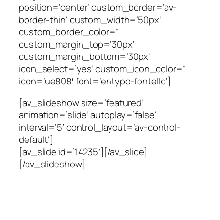
position=’center‘ custom_border=’av-
border-thin‘ custom_width=’50px‘
custom_border_color=“
custom_margin_top=’30px‘
custom_margin_bottom=’30px‘
icon_select=’yes‘ custom_icon_color=“
icon=’ue808′ font=’entypo-fontello‘]
[av_slideshow size=’featured‘
animation=’slide‘ autoplay=’false‘
interval=’5′ control_layout=’av-control-
default‘]
[av_slide id=’14235′][/av_slide]
[/av_slideshow]