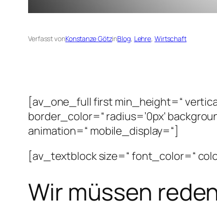
Verfasst von
Konstanze Götz
in
Blog
, 
Lehre
, 
Wirtschaft
[av_one_full first min_height=“ vert
border_color=“ radius=’0px‘ backgrou
animation=“ mobile_display=“]
[av_textblock size=“ font_color=“ col
Wir müssen reden