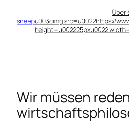
Zum
Über 
Inhalt
sneep
u003cimg src=u0022https://www
springen
height=u002225pxu0022 width
Wir müssen reden
wirtschaftsphilo