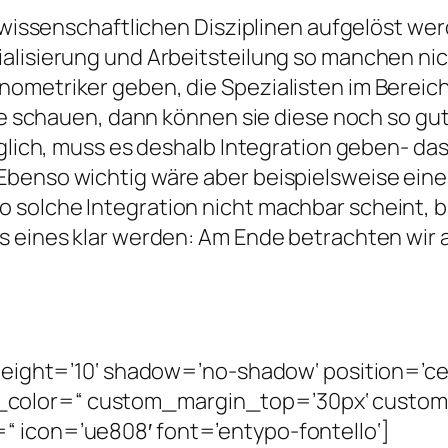
 wissenschaftlichen Disziplinen aufgelöst werd
alisierung und Arbeitsteilung so manchen nic
ometriker geben, die Spezialisten im Bereich
lle schauen, dann können sie diese noch so gu
glich, muss es deshalb Integration geben- das 
Ebenso wichtig wäre aber beispielsweise ein
 solche Integration nicht machbar scheint, 
 eines klar werden: Am Ende betrachten wir a
‘ height=’10‘ shadow=’no-shadow‘ position=’c
_color=“ custom_margin_top=’30px‘ custo
 icon=’ue808′ font=’entypo-fontello‘]