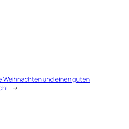
e Weihnachten und einen guten
ch!
→