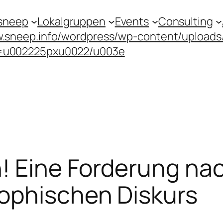
sneep
Lokalgruppen
Events
Consulting
.sneep.info/wordpress/wp-content/upload
=u002225pxu0022/u003e
! Eine Forderung na
sophischen Diskurs