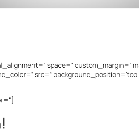
ical_alignment=“ space=“ custom_margin=“ m
nd_color=“ src=“ background_position=’top 
or=“]
!