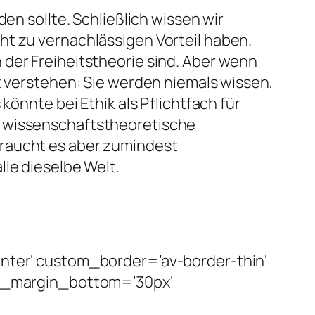
en sollte. Schließlich wissen wir
ht zu vernachlässigen Vorteil haben.
 der Freiheitstheorie sind. Aber wenn
t verstehen: Sie werden niemals wissen,
könnte bei Ethik als Pflichtfach für
e wissenschaftstheoretische
braucht es aber zumindest
lle dieselbe Welt.
enter‘ custom_border=’av-border-thin‘
m_margin_bottom=’30px‘