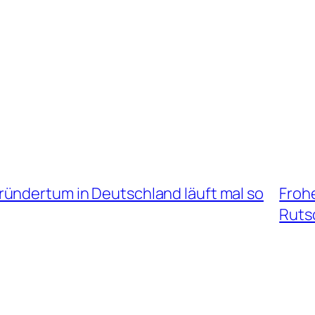
ündertum in Deutschland läuft mal so
Froh
Ruts