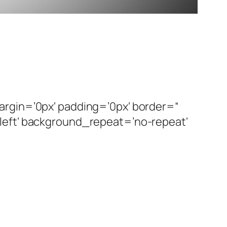
argin=’0px‘ padding=’0px‘ border=“
left‘ background_repeat=’no-repeat‘