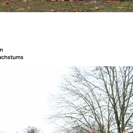
en
Wachstums