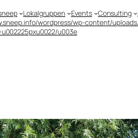
sneep
Lokalgruppen
Events
Consulting
.sneep.info/wordpress/wp-content/upload
=u002225pxu0022/u003e