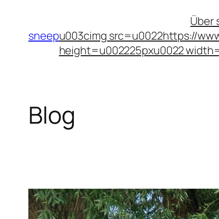
Zum
Über 
Inhalt
sneep
u003cimg src=u0022https://www
springen
height=u002225pxu0022 width
Blog