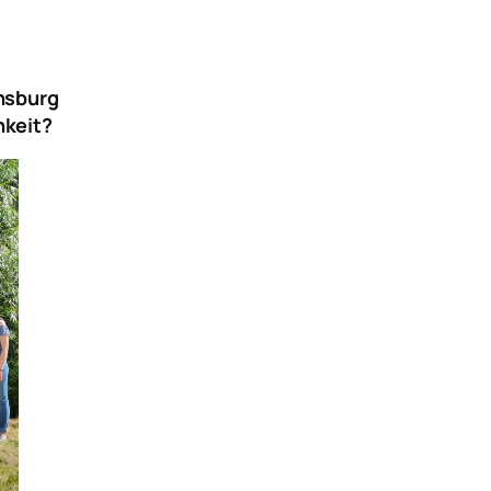
ensburg
hkeit?