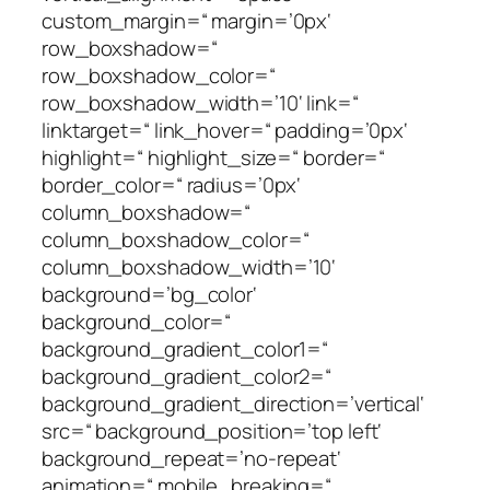
custom_margin=“ margin=’0px‘
row_boxshadow=“
row_boxshadow_color=“
row_boxshadow_width=’10‘ link=“
linktarget=“ link_hover=“ padding=’0px‘
highlight=“ highlight_size=“ border=“
border_color=“ radius=’0px‘
column_boxshadow=“
column_boxshadow_color=“
column_boxshadow_width=’10‘
background=’bg_color‘
background_color=“
background_gradient_color1=“
background_gradient_color2=“
background_gradient_direction=’vertical‘
src=“ background_position=’top left‘
background_repeat=’no-repeat‘
animation=“ mobile_breaking=“