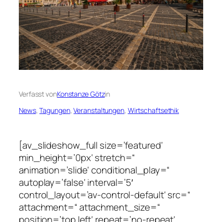
Verfasst von
Konstanze Götz
in
News
, 
Tagungen
, 
Veranstaltungen
, 
Wirtschaftsethik
[av_slideshow_full size=’featured‘
min_height=’0px‘ stretch=“
animation=’slide‘ conditional_play=“
autoplay=’false‘ interval=’5′
control_layout=’av-control-default‘ src=“
attachment=“ attachment_size=“
position=’top left‘ repeat=’no-repeat‘