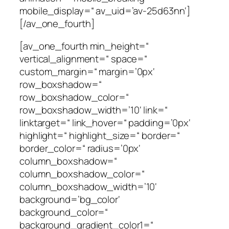
mobile_display=“ av_uid=’av-25d63nn‘]
[/av_one_fourth]
[av_one_fourth min_height=“
vertical_alignment=“ space=“
custom_margin=“ margin=’0px‘
row_boxshadow=“
row_boxshadow_color=“
row_boxshadow_width=’10‘ link=“
linktarget=“ link_hover=“ padding=’0px‘
highlight=“ highlight_size=“ border=“
border_color=“ radius=’0px‘
column_boxshadow=“
column_boxshadow_color=“
column_boxshadow_width=’10‘
background=’bg_color‘
background_color=“
background_gradient_color1=“