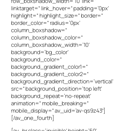
row_boxshadow_width=’10‘ link=“
linktarget=“ link_hover=“ padding=’0px‘
highlight=“ highlight_size=“ border=“
border_color=“ radius=’0px‘
column_boxshadow=“
column_boxshadow_color=“
column_boxshadow_width=’10‘
background=’bg_color‘
background_color=“
background_gradient_color1=“
background_gradient_color2=“
background_gradient_direction=’vertical‘
src=“ background_position=’top left‘
background_repeat=’no-repeat‘
animation=“ mobile_breaking=“
mobile_display=“ av_uid=’av-qs9z43′]
[/av_one_fourth]
[av_hr class=’invisible‘ height=’50‘