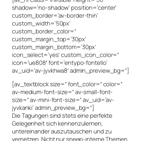
shadow=’no-shadow‘ position=’center‘
custom_border=’av-border-thin‘
custom_width=’50px‘
custom_border_color=“
custom_margin_top=’30px‘
custom_margin_bottom=’30px‘
icon_select=’yes‘ custom_icon_color=“
icon=’ue808′ font=’entypo-fontello‘
av_uid=’av-jyvkhwa8′ admin_preview_bg=“]
[av_textblock size=“ font_color=“ color=“
av-medium-font-size=“ av-small-font-
size=“ av-mini-font-size=“ av_uid=’av-
jyvkanki‘ admin_preview_bg=“]
Die Tagungen sind stets eine perfekte
Gelegenheit sich kennenzulernen,
untereinander auszutauschen und zu
vernetzen. Nicht nur sneep-interne Themen