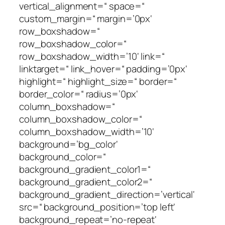
vertical_alignment=“ space=“
custom_margin=“ margin=’0px‘
row_boxshadow=“
row_boxshadow_color=“
row_boxshadow_width=’10‘ link=“
linktarget=“ link_hover=“ padding=’0px‘
highlight=“ highlight_size=“ border=“
border_color=“ radius=’0px‘
column_boxshadow=“
column_boxshadow_color=“
column_boxshadow_width=’10‘
background=’bg_color‘
background_color=“
background_gradient_color1=“
background_gradient_color2=“
background_gradient_direction=’vertical‘
src=“ background_position=’top left‘
background_repeat=’no-repeat‘