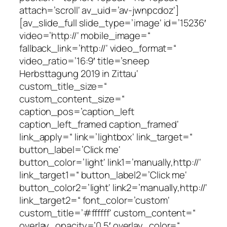
attach=’scroll‘ av_uid=’av-jwnpcdoz‘]
[av_slide_full slide_type=’image‘ id=’15236′
video=’http://‘ mobile_image=“
fallback_link=’http://‘ video_format=“
video_ratio=’16:9′ title=’sneep
Herbsttagung 2019 in Zittau‘
custom_title_size=“
custom_content_size=“
caption_pos=’caption_left
caption_left_framed caption_framed‘
link_apply=“ link=’lightbox‘ link_target=“
button_label=’Click me‘
button_color=’light‘ link1=’manually,http://‘
link_target1=“ button_label2=’Click me‘
button_color2=’light‘ link2=’manually,http://‘
link_target2=“ font_color=’custom‘
custom_title=’#ffffff‘ custom_content=“
overlay_opacity=’0.5′ overlay_color=“