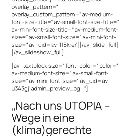
overlay_pattern=“
overlay_custom_pattern=“ av-medium-
font-size-title=“ av-small-font-size-title=“
av-mini-font-size-title=“ av-medium-font-
size=“ av-small-font-size=“ av-mini-font-
size=“ av_uid=’av-115krer‘][/av_slide_full]
[/av_slideshow_full]
[av_textblock size=“ font_color=“ color=“
av-medium-font-size=“ av-small-font-
size=“ av-mini-font-size=“ av_uid=’av-
u343gj‘ admin_preview_bg=“]
„Nach uns UTOPIA –
Wege in eine
(klima)gerechte