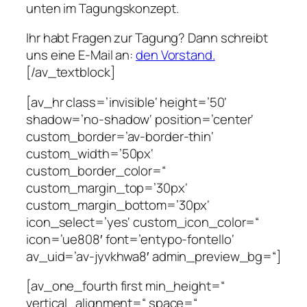
unten im Tagungskonzept.
Ihr habt Fragen zur Tagung? Dann schreibt
uns eine E-Mail an:
den Vorstand.
[/av_textblock]
[av_hr class=’invisible‘ height=’50‘
shadow=’no-shadow‘ position=’center‘
custom_border=’av-border-thin‘
custom_width=’50px‘
custom_border_color=“
custom_margin_top=’30px‘
custom_margin_bottom=’30px‘
icon_select=’yes‘ custom_icon_color=“
icon=’ue808′ font=’entypo-fontello‘
av_uid=’av-jyvkhwa8′ admin_preview_bg=“]
[av_one_fourth first min_height=“
vertical_alignment=“ space=“