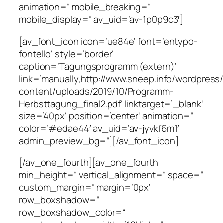
animation=“ mobile_breaking=“
mobile_display=“ av_uid=’av-1p0p9c3′]
[av_font_icon icon=’ue84e‘ font=’entypo-
fontello‘ style=’border‘
caption=’Tagungsprogramm (extern)‘
link=’manually,http://www.sneep.info/wordpress
content/uploads/2019/10/Programm-
Herbsttagung_final2.pdf‘ linktarget=’_blank‘
size=’40px‘ position=’center‘ animation=“
color=’#edae44′ av_uid=’av-jyvkf6m1′
admin_preview_bg=“][/av_font_icon]
[/av_one_fourth][av_one_fourth
min_height=“ vertical_alignment=“ space=“
custom_margin=“ margin=’0px‘
row_boxshadow=“
row_boxshadow_color=“