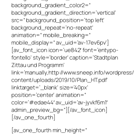
background_gradient_color2=“
background_gradient_direction=’vertical‘
src=“ background_position=’top left‘
background_repeat=’no-repeat‘
animation=“ mobile_breaking=“
mobile_display=“ av_uid=’av-17ev6pv‘]
[av_font_icon icon=’ue842′ font=’entypo-
fontello‘ style=’border‘ caption=’Stadtplan
Zittau und Programm‘
link=’manually,http://www.sneep.info/wordpress
content/uploads/2019/10/Plan_HT.pdf‘
linktarget=’_blank‘ size=’40px‘
position=’center‘ animation=“
color=’#edae44′ av_uid=’av-jyvkf6m1′
admin_preview_bg=“][/av_font_icon]
[/av_one_fourth]
[av_one_fourth min_height=“